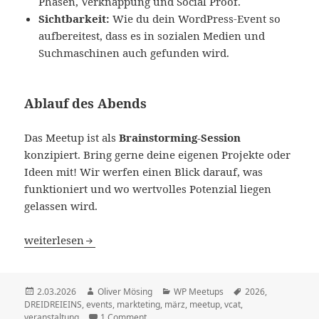
Phasen, Verknappung und Social Proof.
Sichtbarkeit:
Wie du dein WordPress-Event so
aufbereitest, dass es in sozialen Medien und
Suchmaschinen auch gefunden wird.
Ablauf des Abends
Das Meetup ist als
Brainstorming-Session
konzipiert. Bring gerne deine eigenen Projekte oder
Ideen mit! Wir werfen einen Blick darauf, was
funktioniert und wo wertvolles Potenzial liegen
gelassen wird.
„Eventmarketing – Tickets verkaufen und vermarkten“ 
weiterlesen
Veröffentlicht
Autor
Kategorien
Schlagwörter
2.03.2026
Oliver Mösing
WP Meetups
2026
,
am
DREIDREIEINS
,
events
,
markteting
,
märz
,
meetup
,
vcat
,
veranstaltung
1 Comment