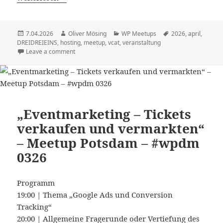
Veröffentlicht
Autor
Kategorien
Schlagwörter
7.04.2026
Oliver Mösing
WP Meetups
2026
,
april
,
am
DREIDREIEINS
,
hosting
,
meetup
,
vcat
,
veranstaltung
Leave a comment
„Eventmarketing – Tickets
verkaufen und vermarkten“
– Meetup Potsdam – #wpdm
0326
Programm
19:00 | Thema „Google Ads und Conversion
Tracking“
20:00 | Allgemeine Fragerunde oder Vertiefung des