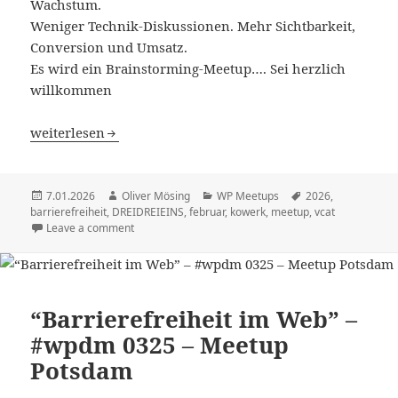
Wachstum.
Weniger Technik-Diskussionen. Mehr Sichtbarkeit,
Conversion und Umsatz.
Es wird ein Brainstorming-Meetup…. Sei herzlich
willkommen
„New year, New yeah“ – Neustart des WordPress Meetup
weiterlesen
Veröffentlicht
Autor
Kategorien
Schlagwörter
7.01.2026
Oliver Mösing
WP Meetups
2026
,
am
barrierefreiheit
,
DREIDREIEINS
,
februar
,
kowerk
,
meetup
,
vcat
Leave a comment
“Barrierefreiheit im Web” –
#wpdm 0325 – Meetup
Potsdam