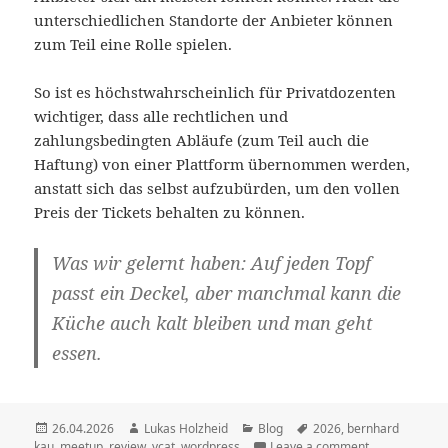
unterschiedlichen Standorte der Anbieter können
zum Teil eine Rolle spielen.
So ist es höchstwahrscheinlich für Privatdozenten
wichtiger, dass alle rechtlichen und
zahlungsbedingten Abläufe (zum Teil auch die
Haftung) von einer Plattform übernommen werden,
anstatt sich das selbst aufzubürden, um den vollen
Preis der Tickets behalten zu können.
Was wir gelernt haben: Auf jeden Topf
passt ein Deckel, aber manchmal kann die
Küche auch kalt bleiben und man geht
essen.
Veröffentlicht
Autor
Kategorien
Schlagwörter
26.04.2026
Lukas Holzheid
Blog
2026
,
bernhard
am
kau
,
meetup
,
review
,
vcat
,
wordpress
Leave a comment