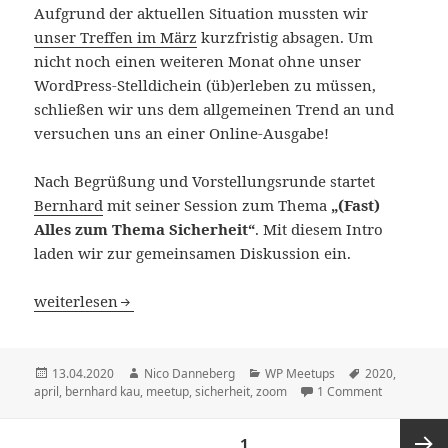
Aufgrund der aktuellen Situation mussten wir
unser Treffen im März
kurzfristig absagen. Um
nicht noch einen weiteren Monat ohne unser
WordPress-Stelldichein (üb)erleben zu müssen,
schließen wir uns dem allgemeinen Trend an und
versuchen uns an einer Online-Ausgabe!
Nach Begrüßung und Vorstellungsrunde startet
Bernhard
mit seiner Session zum Thema
„(Fast)
Alles zum Thema Sicherheit“
. Mit diesem Intro
laden wir zur gemeinsamen Diskussion ein.
[Online] April-Ausgabe: WordPress Meetup am 21.04. in P
weiterlesen
Veröffentlicht
Autor
Kategorien
Schlagwörter
13.04.2020
Nico Danneberg
WP Meetups
2020
,
am
april
,
bernhard kau
,
meetup
,
sicherheit
,
zoom
1 Comment
Seitennummerierung
SEITE
1