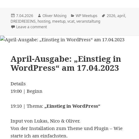
Veröffentlicht
Autor
Kategorien
Schlagwörter
7.04.2026
Oliver Mösing
WP Meetups
2026
,
april
,
am
DREIDREIEINS
,
hosting
,
meetup
,
vcat
,
veranstaltung
Leave a comment
April-Ausgabe: „Einstieg in
WordPress“ am 17.04.2023
Details
19:00 | Beginn
19:10 | Thema:
„Einstieg in WordPress“
Input von Lukas, Nico & Oliver.
Von der Installation zum Theme und Plugin – Wie
starte ich am einfachsten.