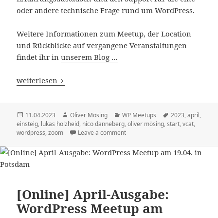
oder andere technische Frage rund um WordPress.
Weitere Informationen zum Meetup, der Location
und Rückblicke auf vergangene Veranstaltungen
findet ihr in
unserem Blog …
April-Ausgabe: „Einstieg in WordPress“ am 17.04.2023
weiterlesen
Veröffentlicht
Autor
Kategorien
Schlagwörter
11.04.2023
Oliver Mösing
WP Meetups
2023
,
april
,
am
einsteig
,
lukas holzheid
,
nico danneberg
,
oliver mösing
,
start
,
vcat
,
wordpress
,
zoom
Leave a comment
[Online] April-Ausgabe:
WordPress Meetup am