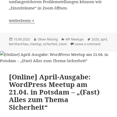
umfangreicheren Problemstellungen können wir
„Einzelräume“ in Zoom öffnen.
[Online] September-Ausgabe: WordPress Meetup am 15.09. 
weiterlesen
Veröffentlicht
Autor
Kategorien
Schlagwörter
10.09.2020
Oliver Mösing
WP Meetups
2020
,
april
,
am
bernhard kau
,
meetup
,
sicherheit
,
zoom
Leave a comment
[Online] April-Ausgabe:
WordPress Meetup am
21.04. in Potsdam – „(Fast)
Alles zum Thema
Sicherheit“