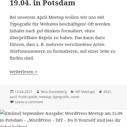
19.04. in Potsdam
Bei unserem April-Meetup wollen wir uns mit
Typografie für Websites beschäftigen! Oft werden
Inhalte nach gut dünken formatiert, ohne
überprüfbare Regeln zu haben. Das kann dazu
führen, dass z. B. mehrere verschiedene Arten
Telefonnummern zu formatieren, auf einer Seite zu
finden sind.
[Online] April-Ausgabe: WordPress Meetup am 19.04. in 
weiterlesen
Veröffentlicht
Autor
Kategorien
Schlagwörter
13.04.2021
Nico Danneberg
WP Meetups
2021
,
am
april
,
frank spade
,
meetup
,
typografie
,
zoom
Leave a comment