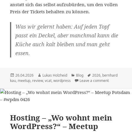
anstatt sich das selbst aufzubürden, um den vollen
Preis der Tickets behalten zu können.
Was wir gelernt haben: Auf jeden Topf
passt ein Deckel, aber manchmal kann die
Küche auch kalt bleiben und man geht
essen.
Veröffentlicht
Autor
Kategorien
Schlagwörter
26.04.2026
Lukas Holzheid
Blog
2026
,
bernhard
am
kau
,
meetup
,
review
,
vcat
,
wordpress
Leave a comment
Hosting – „Wo wohnt mein
WordPress?“ – Meetup