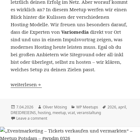
letztlich deinen Erfolg im Netz. Aber worauf kommt
es wirklich an? In diesem Meetup werfen wir einen
Blick hinter die Kulissen der verschiedenen
Hosting-Modelle. Wir freuen uns besonders darauf,
dass die Experten von
Variomedia
direkt vor Ort
sind und uns in einem Impulsvortrag zeigen, was
modernes Hosting heute leisten muss. Egal ob du
bei großen Anbietern wie Siteground oder all-inkl
bist oder überlegst, selbst zu hosten – wir klären,
welches Setup zu deinen Zielen passt.
Hosting – „Wo wohnt mein WordPress?“ – Meetup Potsd
weiterlesen
Veröffentlicht
Autor
Kategorien
Schlagwörter
7.04.2026
Oliver Mösing
WP Meetups
2026
,
april
,
am
DREIDREIEINS
,
hosting
,
meetup
,
vcat
,
veranstaltung
Leave a comment