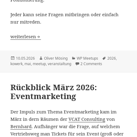
Jeder kann seine Fragen mitbringen oder einfach
nur mitreden.
„WordPress Agentur / Selbstständige – Do’s and Dont’s 
weiterlesen
Veröffentlicht
Autor
Kategorien
Schlagwörter
10.05.2026
Oliver Mösing
WP Meetups
2026
,
am
kowerk
,
mai
,
meetup
,
veranstaltung
2 Comments
Rückblick März 2026:
Eventmarketing
Der Impuls zum Thema Eventmarketing kam im
März in dern Räumen der
VCAT Consulting
von
Bernhard
. Aufhänger war die Frage, auf welchem
Vertriebsweg man Tickets für sein Event (groß oder