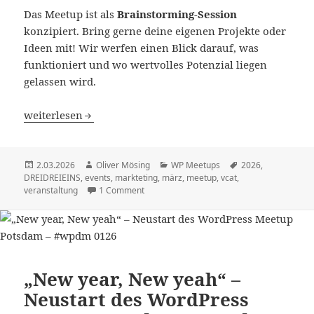
Das Meetup ist als
Brainstorming-Session
konzipiert. Bring gerne deine eigenen Projekte oder
Ideen mit! Wir werfen einen Blick darauf, was
funktioniert und wo wertvolles Potenzial liegen
gelassen wird.
„Eventmarketing – Tickets verkaufen und vermarkten“ 
weiterlesen
Veröffentlicht
Autor
Kategorien
Schlagwörter
2.03.2026
Oliver Mösing
WP Meetups
2026
,
am
DREIDREIEINS
,
events
,
markteting
,
märz
,
meetup
,
vcat
,
veranstaltung
1 Comment
„New year, New yeah“ –
Neustart des WordPress