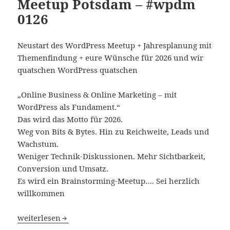
Meetup Potsdam – #wpdm
0126
Neustart des WordPress Meetup + Jahresplanung mit
Themenfindung + eure Wünsche für 2026 und wir
quatschen WordPress quatschen
„Online Business & Online Marketing – mit
WordPress als Fundament.“
Das wird das Motto für 2026.
Weg von Bits & Bytes. Hin zu Reichweite, Leads und
Wachstum.
Weniger Technik-Diskussionen. Mehr Sichtbarkeit,
Conversion und Umsatz.
Es wird ein Brainstorming-Meetup…. Sei herzlich
willkommen
„New year, New yeah“ – Neustart des WordPress Meetup
weiterlesen