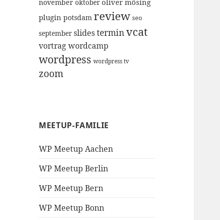
oliver mösing
november
oktober
review
plugin
potsdam
seo
vcat
termin
slides
september
vortrag
wordcamp
wordpress
wordpress tv
zoom
MEETUP-FAMILIE
WP Meetup Aachen
WP Meetup Berlin
WP Meetup Bern
WP Meetup Bonn