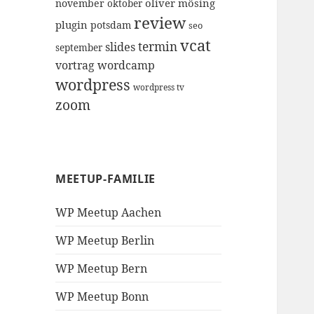
oliver mösing
november
oktober
review
plugin
potsdam
seo
vcat
termin
slides
september
vortrag
wordcamp
wordpress
wordpress tv
zoom
MEETUP-FAMILIE
WP Meetup Aachen
WP Meetup Berlin
WP Meetup Bern
WP Meetup Bonn