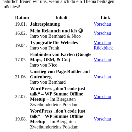
natürlich freuen wir uns, wenn auch du ein Thema beitragen
möchtest!
Datum
Inhalt
Link
19.01.
Jahresplanung
Vorschau
Mein Relaunch und ich 😉
16.02.
Vorschau
Intro von Bernhard & Nico
Typografie für Websites
Vorschau
19.04.
Intro von Frank
Rückblick
Einbinden von Karten (Google
17.05.
Maps, OSM, & Co.)
Vorschau
Intro von Nico
Umstieg von Page-Builder auf
21.06.
Gutenberg
Vorschau
Intro von Bernhard
WordPress „don’t code just
talk“ – WP Summe Offline
22.07.
Vorschau
Meetup
– Im Biergarten
Zweihunderteins Potsdam
WordPress „don’t code just
talk“ – WP Summe Offline
19.08.
Vorschau
Meetup
– Im Biergarten
Zweihunderteins Potsdam