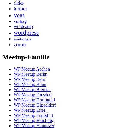
slides
termin
vcat
vortrag
wordcamp
wordpress
wordpress tv
zoom
Meetup-Familie
WP Meetup Aachen
WP Meetup Berlin
WP Meetup Bern
WP Meetup Bonn
WP Meetup Bremen
WP Meetup Dresden
WP Meetup Dortmund
WP Meetup Düsseldorf
WP Meetup Eifel
WP Meetup Frankfurt
WP Meetup Hamburg
WP Meetup Hannover