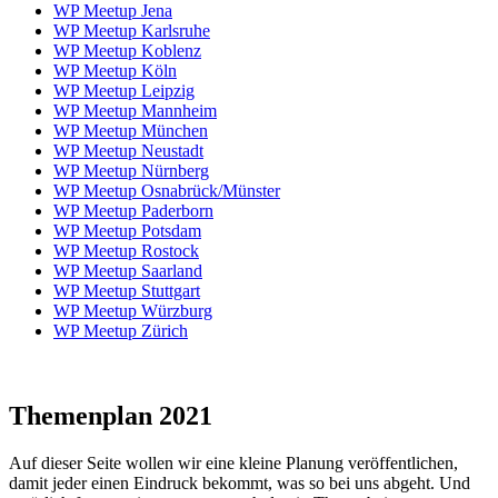
WP Meetup Jena
WP Meetup Karlsruhe
WP Meetup Koblenz
WP Meetup Köln
WP Meetup Leipzig
WP Meetup Mannheim
WP Meetup München
WP Meetup Neustadt
WP Meetup Nürnberg
WP Meetup Osnabrück/Münster
WP Meetup Paderborn
WP Meetup Potsdam
WP Meetup Rostock
WP Meetup Saarland
WP Meetup Stuttgart
WP Meetup Würzburg
WP Meetup Zürich
Themenplan 2021
Auf dieser Seite wollen wir eine kleine Planung veröffentlichen,
damit jeder einen Eindruck bekommt, was so bei uns abgeht. Und