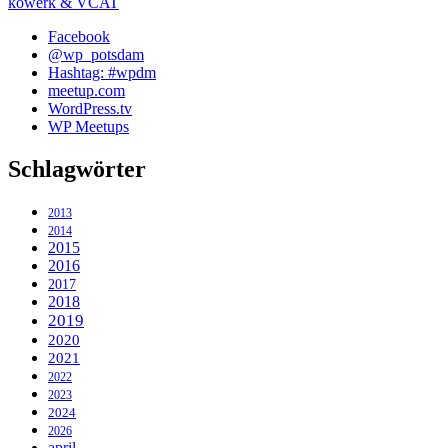
kowerk & VCAT
Facebook
@wp_potsdam
Hashtag: #wpdm
meetup.com
WordPress.tv
WP Meetups
Schlagwörter
2013
2014
2015
2016
2017
2018
2019
2020
2021
2022
2023
2024
2026
april