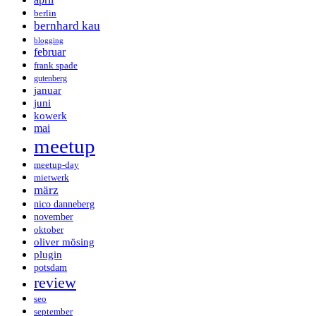
berlin
bernhard kau
blogging
februar
frank spade
gutenberg
januar
juni
kowerk
mai
meetup
meetup-day
mietwerk
märz
nico danneberg
november
oktober
oliver mösing
plugin
potsdam
review
seo
september