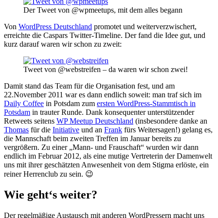
Der Tweet von @wpmeetups, mit dem alles begann
Von
WordPress Deutschland
promotet und weiterverzwischert,
erreichte die Caspars Twitter-Timeline. Der fand die Idee gut, und
kurz darauf waren wir schon zu zweit:
Tweet von @webstreifen – da waren wir schon zwei!
Damit stand das Team für die Organisation fest, und am
22.November 2011 war es dann endlich soweit: man traf sich im
Daily Coffee
in Potsdam zum
ersten WordPress-Stammtisch in
Potsdam
in trauter Runde. Dank konsequenter unterstützender
Retweets seitens
WP Meetup Deutschland
(insbesondere danke an
Thomas
für die
Initiative
und an
Frank
fürs Weitersagen!) gelang es,
die Mannschaft beim zweiten Treffen im Januar bereits zu
vergrößern. Zu einer „Mann- und Frauschaft“ wurden wir dann
endlich im Februar 2012, als eine mutige Vertreterin der Damenwelt
uns mit ihrer geschätzten Anwesenheit von dem Stigma erlöste, ein
reiner Herrenclub zu sein. 😉
Wie geht‘s weiter?
Der regelmäßige Austausch mit anderen WordPressern macht uns