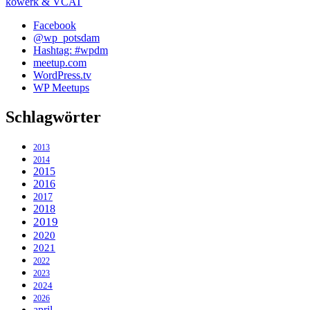
kowerk & VCAT
Facebook
@wp_potsdam
Hashtag: #wpdm
meetup.com
WordPress.tv
WP Meetups
Schlagwörter
2013
2014
2015
2016
2017
2018
2019
2020
2021
2022
2023
2024
2026
april