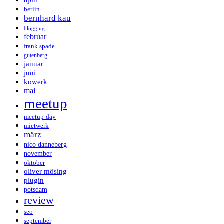
berlin
bernhard kau
blogging
februar
frank spade
gutenberg
januar
juni
kowerk
mai
meetup
meetup-day
mietwerk
märz
nico danneberg
november
oktober
oliver mösing
plugin
potsdam
review
seo
september