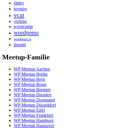
slides
termin
vcat
vortrag
wordcamp
wordpress
wordpress tv
zoom
Meetup-Familie
WP Meetup Aachen
WP Meetup Berlin
WP Meetup Bern
WP Meetup Bonn
WP Meetup Bremen
WP Meetup Dresden
WP Meetup Dortmund
WP Meetup Düsseldorf
WP Meetup Eifel
WP Meetup Frankfurt
WP Meetup Hamburg
WP Meetup Hannover