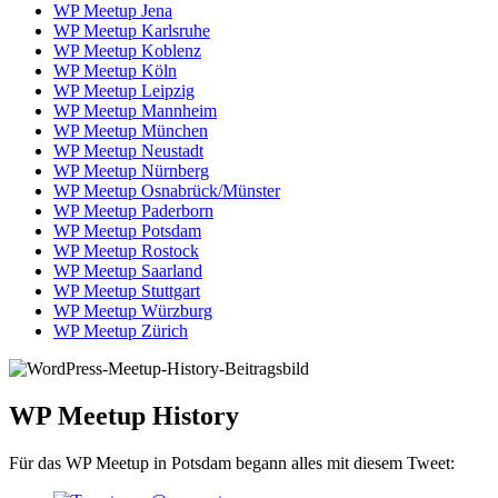
WP Meetup Jena
WP Meetup Karlsruhe
WP Meetup Koblenz
WP Meetup Köln
WP Meetup Leipzig
WP Meetup Mannheim
WP Meetup München
WP Meetup Neustadt
WP Meetup Nürnberg
WP Meetup Osnabrück/Münster
WP Meetup Paderborn
WP Meetup Potsdam
WP Meetup Rostock
WP Meetup Saarland
WP Meetup Stuttgart
WP Meetup Würzburg
WP Meetup Zürich
WP Meetup History
Für das WP Meetup in Potsdam begann alles mit diesem Tweet: