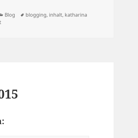
Kategorien
Schlagwörter
Blog
blogging
,
inhalt
,
katharina
t
015
: