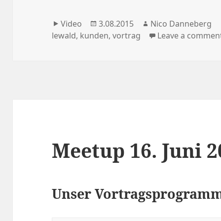
Format
Veröffentlicht
Autor
Video
3.08.2015
Nico Danneberg
am
lewald
,
kunden
,
vortrag
Leave a commen
Meetup 16. Juni 2
Unser Vortragsprogramm