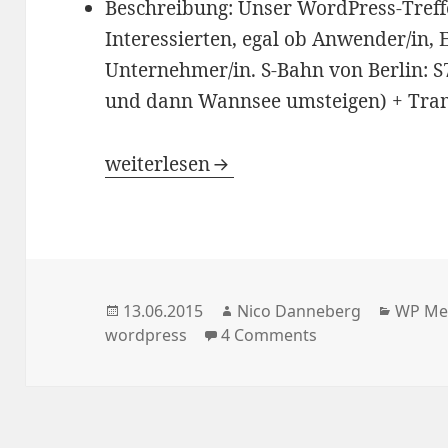
Beschreibung: Unser WordPress-Treffen
Interessierten, egal ob Anwender/in, 
Unternehmer/in. S-Bahn von Berlin: S
und dann Wannsee umsteigen) + Tra
Meetup 16. Juni 2015
weiterlesen
Veröffentlicht
Autor
Katego
13.06.2015
Nico Danneberg
WP Me
am
wordpress
4 Comments