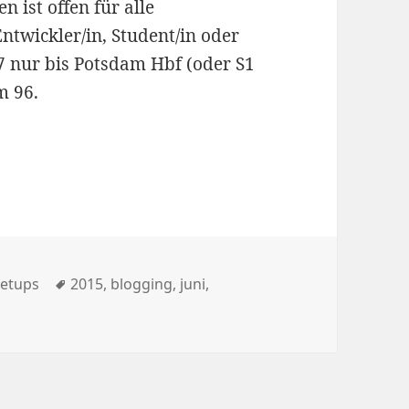
 ist offen für alle
Entwickler/in, Student/in oder
7 nur bis Potsdam Hbf (oder S1
m 96.
rien
Schlagwörter
etups
2015
,
blogging
,
juni
,