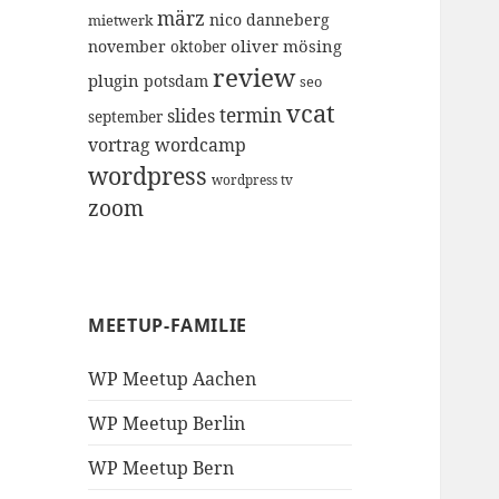
märz
nico danneberg
mietwerk
oliver mösing
november
oktober
review
plugin
potsdam
seo
vcat
termin
slides
september
vortrag
wordcamp
wordpress
wordpress tv
zoom
MEETUP-FAMILIE
WP Meetup Aachen
WP Meetup Berlin
WP Meetup Bern