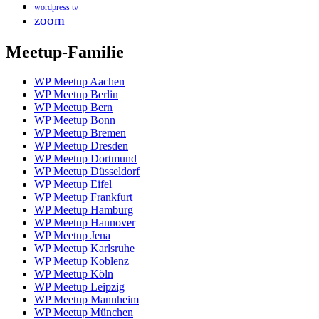
wordpress tv
zoom
Meetup-Familie
WP Meetup Aachen
WP Meetup Berlin
WP Meetup Bern
WP Meetup Bonn
WP Meetup Bremen
WP Meetup Dresden
WP Meetup Dortmund
WP Meetup Düsseldorf
WP Meetup Eifel
WP Meetup Frankfurt
WP Meetup Hamburg
WP Meetup Hannover
WP Meetup Jena
WP Meetup Karlsruhe
WP Meetup Koblenz
WP Meetup Köln
WP Meetup Leipzig
WP Meetup Mannheim
WP Meetup München