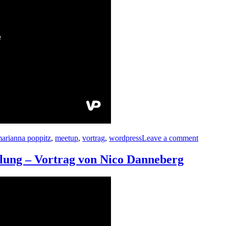
arianna poppitz
,
meetup
,
vortrag
,
wordpress
Leave a comment
klung – Vortrag von Nico Danneberg