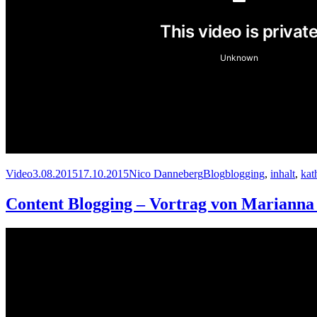
Format
Veröffentlicht
Autor
Kategorien
Schlagwörter
Video
3.08.2015
17.10.2015
Nico Danneberg
Blog
blogging
,
inhalt
,
kat
am
Content Blogging – Vortrag von Marianna