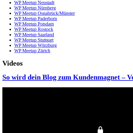
WP Meetup Neustadt
WP Meetup Nürnberg
WP Meetup Osnabrück/Münster
WP Meetup Paderborn
WP Meetup Potsdam
WP Meetup Rostock
WP Meetup Saarland
WP Meetup Stuttgart
WP Meetup Würzburg
WP Meetup Zürich
Videos
So wird dein Blog zum Kundenmagnet – V