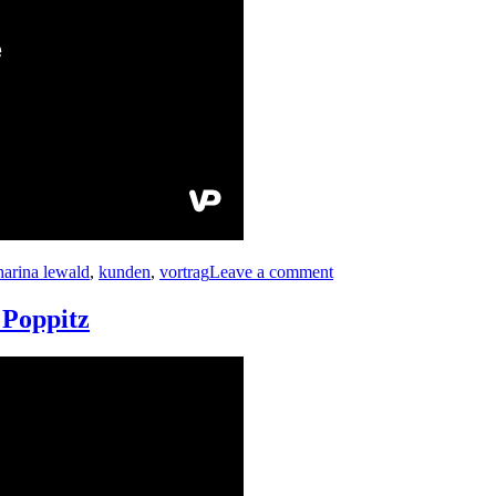
harina lewald
,
kunden
,
vortrag
Leave a comment
 Poppitz