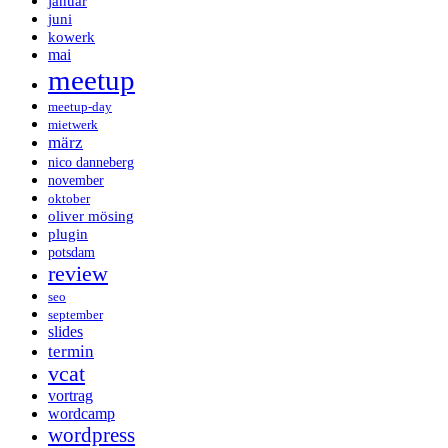
januar
juni
kowerk
mai
meetup
meetup-day
mietwerk
märz
nico danneberg
november
oktober
oliver mösing
plugin
potsdam
review
seo
september
slides
termin
vcat
vortrag
wordcamp
wordpress