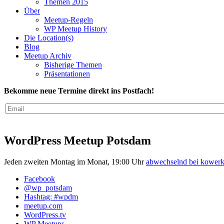
Themen 2015
Über
Meetup-Regeln
WP Meetup History
Die Location(s)
Blog
Meetup Archiv
Bisherige Themen
Präsentationen
Bekomme neue Termine direkt ins Postfach!
WordPress Meetup Potsdam
Jeden zweiten Montag im Monat, 19:00 Uhr
abwechselnd bei kowe
Facebook
@wp_potsdam
Hashtag: #wpdm
meetup.com
WordPress.tv
WP Meetups