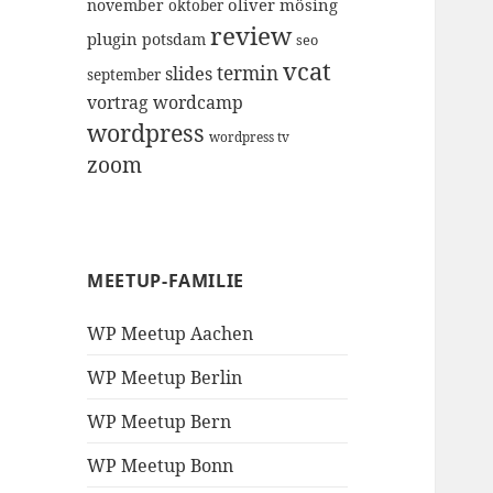
oliver mösing
november
oktober
review
plugin
potsdam
seo
vcat
termin
slides
september
vortrag
wordcamp
wordpress
wordpress tv
zoom
MEETUP-FAMILIE
WP Meetup Aachen
WP Meetup Berlin
WP Meetup Bern
WP Meetup Bonn