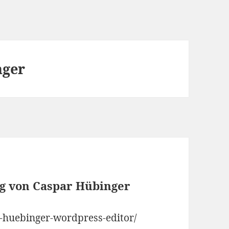
nger
ag von Caspar Hübinger
r-huebinger-wordpress-editor/