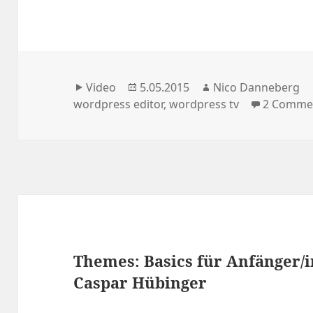
Format
Veröffentlicht
Autor
Video
5.05.2015
Nico Danneberg
am
wordpress editor
,
wordpress tv
2 Comme
Themes: Basics für Anfänger/i
Caspar Hübinger