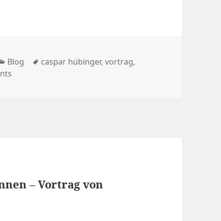
Kategorien
Schlagwörter
Blog
caspar hübinger
,
vortrag
,
nts
nnen – Vortrag von