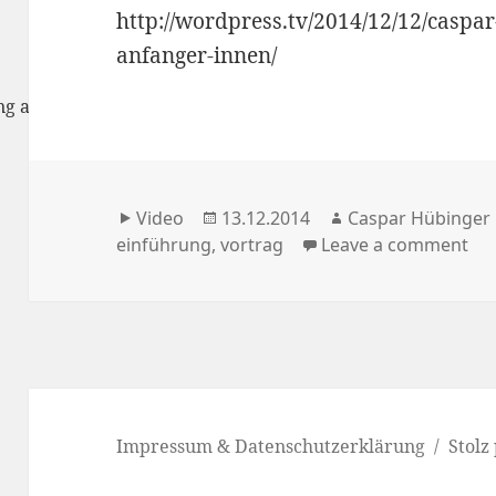
http://wordpress.tv/2014/12/12/caspa
anfanger-innen/
rung anzunehmen
Format
Veröffentlicht
Autor
Video
13.12.2014
Caspar Hübinger
am
einführung
,
vortrag
Leave a comment
Impressum & Datenschutzerklärung
Stolz