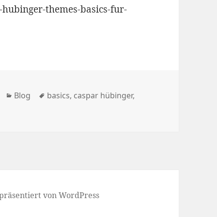
r-hubinger-themes-basics-fur-
Kategorien
Schlagwörter
Blog
basics
,
caspar hübinger
,
 präsentiert von WordPress