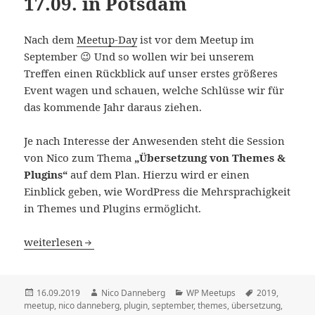
17.09. in Potsdam
Nach dem
Meetup-Day
ist vor dem Meetup im
September 😉 Und so wollen wir bei unserem
Treffen einen Rückblick auf unser erstes größeres
Event wagen und schauen, welche Schlüsse wir für
das kommende Jahr daraus ziehen.
Je nach Interesse der Anwesenden steht die Session
von Nico zum Thema
„Übersetzung von Themes &
Plugins“
auf dem Plan. Hierzu wird er einen
Einblick geben, wie WordPress die Mehrsprachigkeit
in Themes und Plugins ermöglicht.
September-Ausgabe: WordPress Meetup am 17.09. in Pot
weiterlesen
Veröffentlicht
Autor
Kategorien
Schlagwörter
16.09.2019
Nico Danneberg
WP Meetups
2019
,
am
meetup
,
nico danneberg
,
plugin
,
september
,
themes
,
übersetzung
,