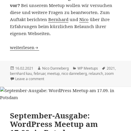
vor?
Bei unserem Meetup wollen wir versuchen
diese und weitere Fragen zu beantworten. Zum
Auftakt berichten
Bernhard
und
Nico
über ihre
Erfahrungen beim kürzlichen Relaunch ihrer
eigenen Webseiten.
[Online] Februar-Ausgabe: WordPress Meetup am 16.02. 
weiterlesen
Veröffentlicht
Autor
Kategorien
Schlagwörter
16.02.2021
Nico Danneberg
WP Meetups
2021
,
am
bernhard kau
,
februar
,
meetup
,
nico danneberg
,
relaunch
,
zoom
Leave a comment
September-Ausgabe:
WordPress Meetup am