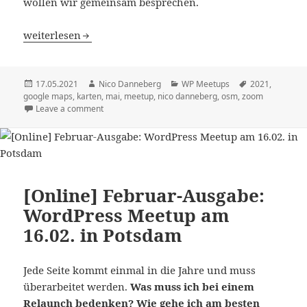
wollen wir gemeinsam besprechen.
[Online] Mai-Ausgabe: WordPress Meetup am 17.05. in P
weiterlesen
Veröffentlicht
Autor
Kategorien
Schlagwörter
17.05.2021
Nico Danneberg
WP Meetups
2021
,
am
google maps
,
karten
,
mai
,
meetup
,
nico danneberg
,
osm
,
zoom
Leave a comment
[Online] Februar-Ausgabe:
WordPress Meetup am
16.02. in Potsdam
Jede Seite kommt einmal in die Jahre und muss
überarbeitet werden.
Was muss ich bei einem
Relaunch bedenken? Wie gehe ich am besten