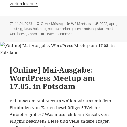
April-Ausgabe: „Einstieg in WordPress“ am 17.04.2023
weiterlesen
Veröffentlicht
Autor
Kategorien
Schlagwörter
11.04.2023
Oliver Mösing
WP Meetups
2023
,
april
,
am
einsteig
,
lukas holzheid
,
nico danneberg
,
oliver mösing
,
start
,
vcat
,
wordpress
,
zoom
Leave a comment
[Online] Mai-Ausgabe:
WordPress Meetup am
17.05. in Potsdam
Bei unserem Mai-Meetup wollen wir uns mit dem
Einbinden von Karten beschäftigen! Welche
Anbieter gibt es? Was muss ich beim Einsatz von
Plugins beachten? Diese und viele andere Fragen