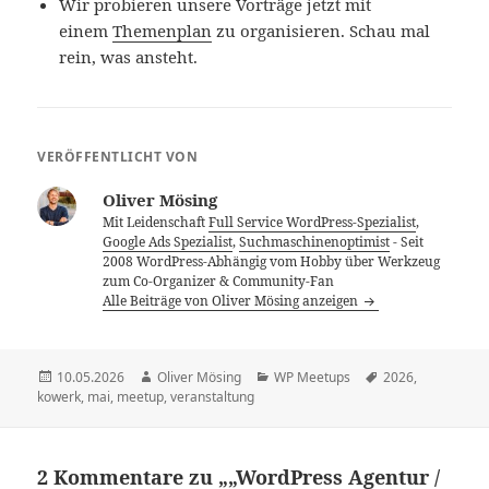
Wir probieren unsere Vorträge jetzt mit
einem
Themenplan
zu organisieren. Schau mal
rein, was ansteht.
VERÖFFENTLICHT VON
Oliver Mösing
Mit Leidenschaft
Full Service WordPress-Spezialist
,
Google Ads Spezialist
,
Suchmaschinenoptimist
- Seit
2008 WordPress-Abhängig vom Hobby über Werkzeug
zum Co-Organizer & Community-Fan
Alle Beiträge von Oliver Mösing anzeigen
Veröffentlicht
Autor
Kategorien
Schlagwörter
10.05.2026
Oliver Mösing
WP Meetups
2026
,
am
kowerk
,
mai
,
meetup
,
veranstaltung
2 Kommentare zu „„WordPress Agentur /