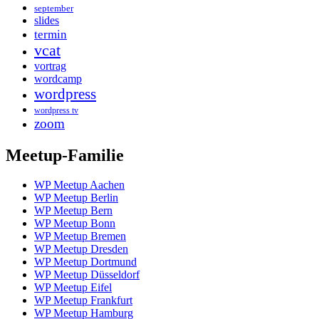
september
slides
termin
vcat
vortrag
wordcamp
wordpress
wordpress tv
zoom
Meetup-Familie
WP Meetup Aachen
WP Meetup Berlin
WP Meetup Bern
WP Meetup Bonn
WP Meetup Bremen
WP Meetup Dresden
WP Meetup Dortmund
WP Meetup Düsseldorf
WP Meetup Eifel
WP Meetup Frankfurt
WP Meetup Hamburg