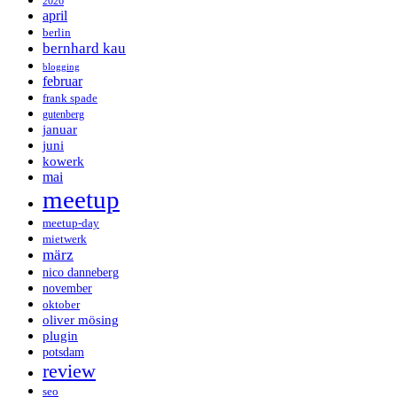
2026
april
berlin
bernhard kau
blogging
februar
frank spade
gutenberg
januar
juni
kowerk
mai
meetup
meetup-day
mietwerk
märz
nico danneberg
november
oktober
oliver mösing
plugin
potsdam
review
seo