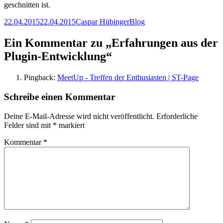
geschnitten ist.
Veröffentlicht
Autor
Kategorien
22.04.2015
22.04.2015
Caspar Hübinger
Blog
am
Ein Kommentar zu „Erfahrungen aus der
Plugin-Entwicklung“
Pingback:
MeetUp - Treffen der Enthusiasten | ST-Page
Schreibe einen Kommentar
Deine E-Mail-Adresse wird nicht veröffentlicht.
Erforderliche
Felder sind mit
*
markiert
Kommentar
*