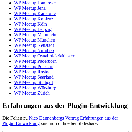
WP Meetup Hannover
WP Meetup Jena
WP Meetup Karlsruhe
WP Meetup Koblenz
WP Meetup Köln
WP Meetup Leipzig
WP Meetup Mannheim
WP Meetup München
WP Meetup Neustadt
WP Meetup Nürnberg
WP Meetup Osnabrück/Münster
WP Meetup Paderborn
WP Meetup Potsdam
WP Meetup Rostock
WP Meetup Saarland
WP Meetup Stuttgart
WP Meetup Würzburg
WP Meetup Zürich
Erfahrungen aus der Plugin-Entwicklung
Die Folien zu
Nico Dannenbergs
Vortrag
Erfahrungen aus der
Plugin-Entwicklung
sind nun online bei Slideshare.