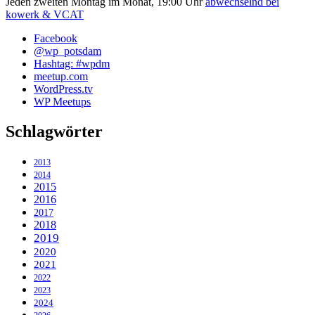
Jeden zweiten Montag im Monat, 19:00 Uhr
abwechselnd bei
kowerk & VCAT
Facebook
@wp_potsdam
Hashtag: #wpdm
meetup.com
WordPress.tv
WP Meetups
Schlagwörter
2013
2014
2015
2016
2017
2018
2019
2020
2021
2022
2023
2024