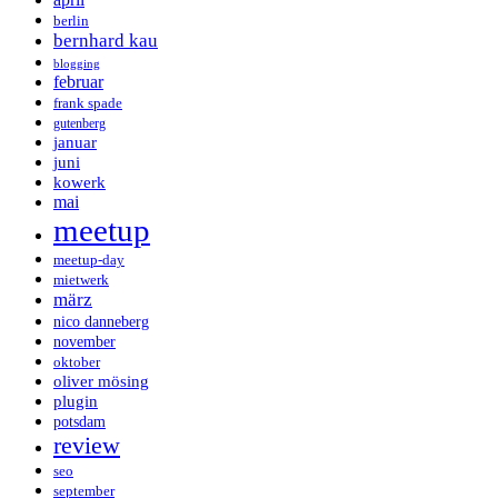
berlin
bernhard kau
blogging
februar
frank spade
gutenberg
januar
juni
kowerk
mai
meetup
meetup-day
mietwerk
märz
nico danneberg
november
oktober
oliver mösing
plugin
potsdam
review
seo
september