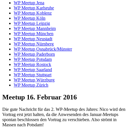
WP Meetup Jena
WP Meetup Karlsruhe
WP Meetup Koblenz
WP Meetup Köln
WP Meetup Leipzig
WP Meetup Mannheim
WP Meetup München
WP Meetup Neustadt
WP Meetup Nürnberg
WP Meetup Osnabrück/Münster
WP Meetup Paderborn
WP Meetup Potsdam
WP Meetup Rostock
WP Meetup Saarland
WP Meetup Stuttgart
WP Meetup Würzburg
WP Meetup Zürich
Meetup 16. Februar 2016
Die gute Nachricht für das 2. WP-Meetup des Jahres: Nico wird den
Vortrag erst jetzt halten, da die Anwesenden des Januar-Meetups
spontan beschlossen den Vortrag zu verschieben. Also strömt in
Massen nach Potsdam!