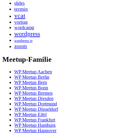
slides
termin
vcat
vortrag
wordcamp
wordpress
wordpress tv
zoom
Meetup-Familie
WP Meetup Aachen
WP Meetup Berlin
WP Meetup Bern
WP Meetup Bonn
WP Meetup Bremen
WP Meetup Dresden
WP Meetup Dortmund
WP Meetup Düsseldorf
WP Meetup Eifel
WP Meetup Frankfurt
WP Meetup Hamburg
WP Meetup Hannover