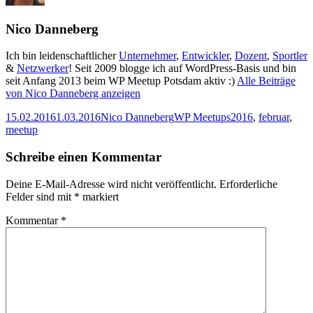
Nico Danneberg
Ich bin leidenschaftlicher
Unternehmer
,
Entwickler
,
Dozent
,
Sportler
&
Netzwerker
! Seit 2009 blogge ich auf WordPress-Basis und bin
seit Anfang 2013 beim WP Meetup Potsdam aktiv :)
Alle Beiträge
von Nico Danneberg anzeigen
Veröffentlicht
Autor
Kategorien
Schlagwörter
15.02.2016
1.03.2016
Nico Danneberg
WP Meetups
2016
,
februar
,
am
meetup
Schreibe einen Kommentar
Deine E-Mail-Adresse wird nicht veröffentlicht.
Erforderliche
Felder sind mit
*
markiert
Kommentar
*