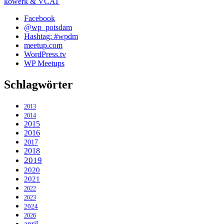
kowerk & VCAT
Facebook
@wp_potsdam
Hashtag: #wpdm
meetup.com
WordPress.tv
WP Meetups
Schlagwörter
2013
2014
2015
2016
2017
2018
2019
2020
2021
2022
2023
2024
2026
april