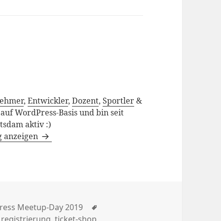
nehmer
,
Entwickler
,
Dozent
,
Sportler
&
h auf WordPress-Basis und bin seit
sdam aktiv :)
g anzeigen
rien
Schlagwörter
ress Meetup-Day 2019
,
registrierung
,
ticket-shop
,