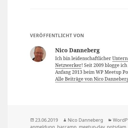
VERÖFFENTLICHT VON
Nico Danneberg
Ich bin leidenschaftlicher
Unter
Netzwerker
! Seit 2009 blogge ic
Anfang 2013 beim WP Meetup Pot
Alle Beiträge von Nico Danneber
Veröffentlicht
Autor
Katego
23.06.2019
Nico Danneberg
WordP
am
anmeldung
,
barcamp
,
meetup-day
,
potsdam