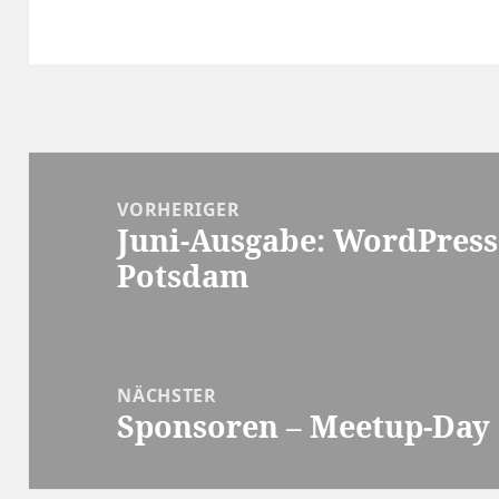
Beitragsnavigation
VORHERIGER
Juni-Ausgabe: WordPress
Vorheriger
Potsdam
Beitrag:
NÄCHSTER
Sponsoren – Meetup-Day 
Nächster
Beitrag: