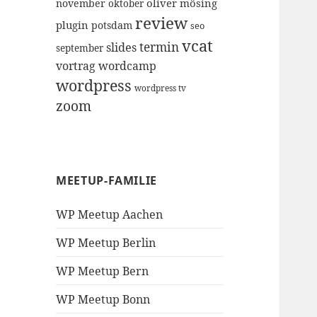
oliver mösing
november
oktober
review
plugin
potsdam
seo
vcat
termin
slides
september
vortrag
wordcamp
wordpress
wordpress tv
zoom
MEETUP-FAMILIE
WP Meetup Aachen
WP Meetup Berlin
WP Meetup Bern
WP Meetup Bonn