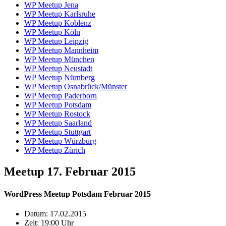
WP Meetup Jena
WP Meetup Karlsruhe
WP Meetup Koblenz
WP Meetup Köln
WP Meetup Leipzig
WP Meetup Mannheim
WP Meetup München
WP Meetup Neustadt
WP Meetup Nürnberg
WP Meetup Osnabrück/Münster
WP Meetup Paderborn
WP Meetup Potsdam
WP Meetup Rostock
WP Meetup Saarland
WP Meetup Stuttgart
WP Meetup Würzburg
WP Meetup Zürich
Meetup 17. Februar 2015
WordPress Meetup Potsdam Februar 2015
Datum:
17.02.2015
Zeit:
19:00 Uhr