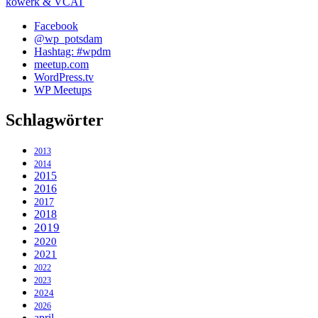
kowerk & VCAT
Facebook
@wp_potsdam
Hashtag: #wpdm
meetup.com
WordPress.tv
WP Meetups
Schlagwörter
2013
2014
2015
2016
2017
2018
2019
2020
2021
2022
2023
2024
2026
april