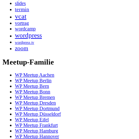
slides
termin
vcat
vortrag
wordcamp
wordpress
wordpress tv
zoom
Meetup-Familie
WP Meetup Aachen
WP Meetup Berlin
WP Meetup Bern
WP Meetup Bonn
WP Meetup Bremen
WP Meetup Dresden
WP Meetup Dortmund
WP Meetup Düsseldorf
WP Meetup Eifel
WP Meetup Frankfurt
WP Meetup Hamburg
WP Meetup Hannover