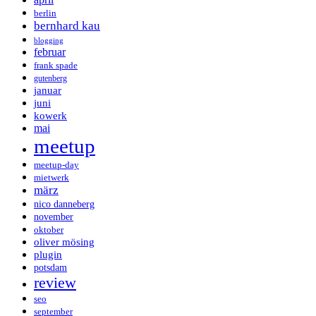
berlin
bernhard kau
blogging
februar
frank spade
gutenberg
januar
juni
kowerk
mai
meetup
meetup-day
mietwerk
märz
nico danneberg
november
oktober
oliver mösing
plugin
potsdam
review
seo
september