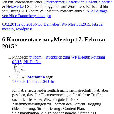
Ich bin leidenschaftlicher
Unternehmer
,
Entwickler
,
Dozent
,
Sportler
&
Netzwerker
! Seit 2009 blogge ich auf WordPress-Basis und bin
seit Anfang 2013 beim WP Meetup Potsdam aktiv :)
Alle Beiträge
von Nico Danneberg anzeigen
Veröffentlicht
Autor
Kategorien
Schlagwörter
6.02.2015
2.03.2015
Nico Danneberg
WP Meetups
2015
,
februar
,
am
meetup
,
wordpress
6 Kommentare zu „Meetup 17. Februar
2015“
Pingback:
#wpdm – Rückblick zum WP Meetup Potsdam
02/15 | Ni·Da·Net
Marianna
sagt:
17.02.2015 um 22:04 Uhr
Ich hab’s heute leider zeitlich nicht mehr geschafft, hab aber
gesehen, dass Ihr Themenvorschläge für nächste Treffen
sucht. Ich habe bei WP.com gute E-Book-
Zusammenfassungen zu Themen des Content Blogging
(Ideenfindung, Strukturierung / Content Plan,
Selbstmotivation, Zielgruppenansprache / Branding)