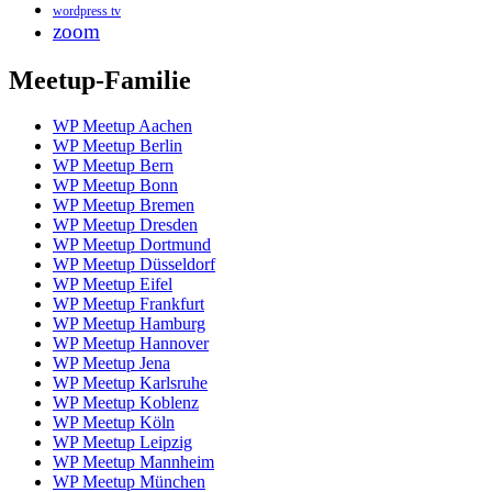
wordpress tv
zoom
Meetup-Familie
WP Meetup Aachen
WP Meetup Berlin
WP Meetup Bern
WP Meetup Bonn
WP Meetup Bremen
WP Meetup Dresden
WP Meetup Dortmund
WP Meetup Düsseldorf
WP Meetup Eifel
WP Meetup Frankfurt
WP Meetup Hamburg
WP Meetup Hannover
WP Meetup Jena
WP Meetup Karlsruhe
WP Meetup Koblenz
WP Meetup Köln
WP Meetup Leipzig
WP Meetup Mannheim
WP Meetup München