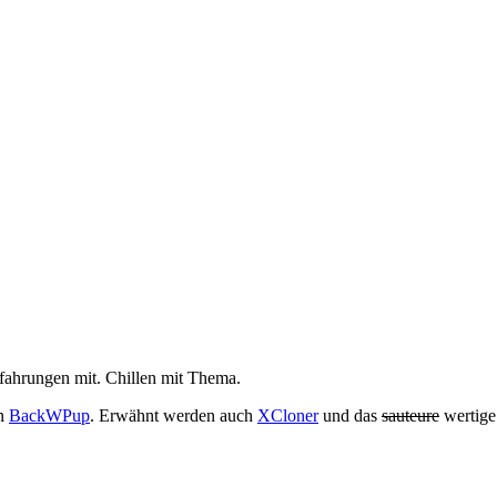
Erfahrungen mit. Chillen mit Thema.
n
BackWPup
. Erwähnt werden auch
XCloner
und das
sauteure
wertig