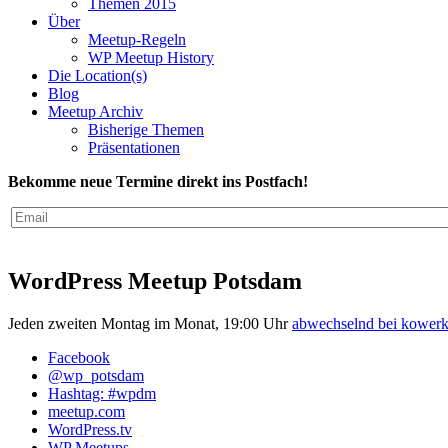
Themen 2015
Über
Meetup-Regeln
WP Meetup History
Die Location(s)
Blog
Meetup Archiv
Bisherige Themen
Präsentationen
Bekomme neue Termine direkt ins Postfach!
WordPress Meetup Potsdam
Jeden zweiten Montag im Monat, 19:00 Uhr
abwechselnd bei kowe
Facebook
@wp_potsdam
Hashtag: #wpdm
meetup.com
WordPress.tv
WP Meetups