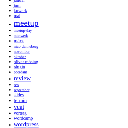
januar
juni
kowerk
mai
meetup
meetup-day
mietwerk
märz
nico danneberg
november
oktober
oliver mösing
plugin
potsdam
review
seo
september
slides
termin
vcat
vortrag
wordcamp
wordpress