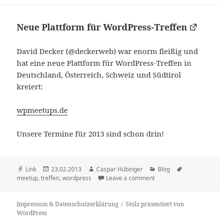
Neue Plattform für WordPress-Treffen
David Decker (@deckerweb) war enorm fleißig und
hat eine neue Plattform für WordPress-Treffen in
Deutschland, Österreich, Schweiz und Südtirol
kreiert:
wpmeetups.de
Unsere Termine für 2013 sind schon drin!
Format
Veröffentlicht
Autor
Kategorien
Schlagwörte
Link
23.02.2013
Caspar Hübinger
Blog
am
meetup
,
treffen
,
wordpress
Leave a comment
Impressum & Datenschutzerklärung
Stolz präsentiert von
WordPress