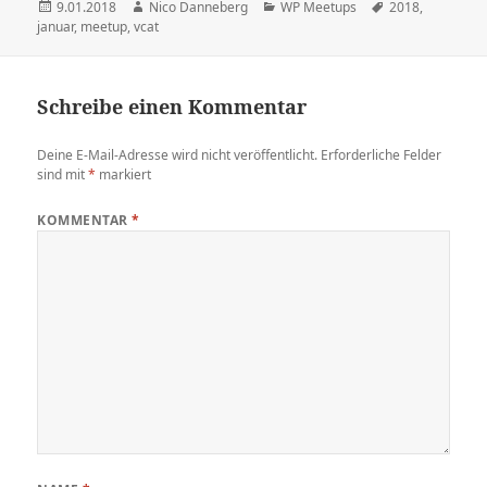
Veröffentlicht
Autor
Kategorien
Schlagwörter
9.01.2018
Nico Danneberg
WP Meetups
2018
,
am
januar
,
meetup
,
vcat
Schreibe einen Kommentar
Deine E-Mail-Adresse wird nicht veröffentlicht.
Erforderliche Felder
sind mit
*
markiert
KOMMENTAR
*