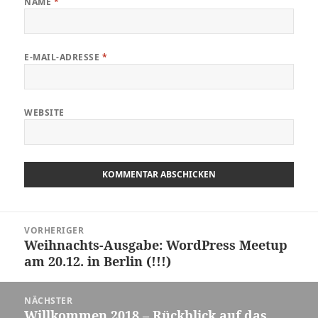
NAME
*
E-MAIL-ADRESSE
*
WEBSITE
Beitragsnavigation
VORHERIGER
Weihnachts-Ausgabe: WordPress Meetup
Vorheriger
am 20.12. in Berlin (!!!)
Beitrag:
NÄCHSTER
Willkommen 2018 – Rückblick auf das
Nächster