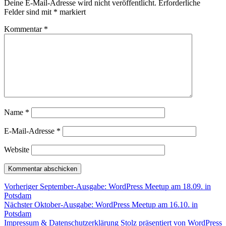
Deine E-Mail-Adresse wird nicht veröffentlicht.
Erforderliche
Felder sind mit
*
markiert
Kommentar
*
Name
*
E-Mail-Adresse
*
Website
Beitragsnavigation
Vorheriger
Vorheriger
September-Ausgabe: WordPress Meetup am 18.09. in
Beitrag:
Potsdam
Nächster
Nächster
Oktober-Ausgabe: WordPress Meetup am 16.10. in
Beitrag:
Potsdam
Impressum & Datenschutzerklärung
Stolz präsentiert von WordPress