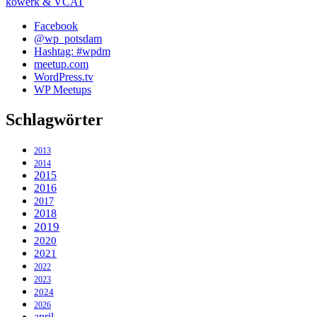
kowerk & VCAT
Facebook
@wp_potsdam
Hashtag: #wpdm
meetup.com
WordPress.tv
WP Meetups
Schlagwörter
2013
2014
2015
2016
2017
2018
2019
2020
2021
2022
2023
2024
2026
april