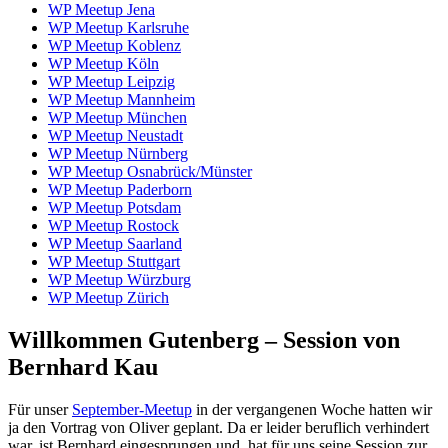
WP Meetup Jena
WP Meetup Karlsruhe
WP Meetup Koblenz
WP Meetup Köln
WP Meetup Leipzig
WP Meetup Mannheim
WP Meetup München
WP Meetup Neustadt
WP Meetup Nürnberg
WP Meetup Osnabrück/Münster
WP Meetup Paderborn
WP Meetup Potsdam
WP Meetup Rostock
WP Meetup Saarland
WP Meetup Stuttgart
WP Meetup Würzburg
WP Meetup Zürich
Willkommen Gutenberg – Session von
Bernhard Kau
Für unser
September-Meetup
in der vergangenen Woche hatten wir
ja den Vortrag von Oliver geplant. Da er leider beruflich verhindert
war, ist Bernhard eingesprungen und hat für uns seine Session zur