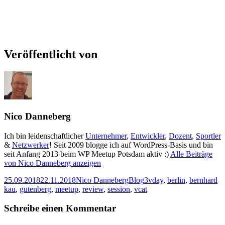
Veröffentlicht von
Nico Danneberg
Ich bin leidenschaftlicher
Unternehmer
,
Entwickler
,
Dozent
,
Sportler
&
Netzwerker
! Seit 2009 blogge ich auf WordPress-Basis und bin
seit Anfang 2013 beim WP Meetup Potsdam aktiv :)
Alle Beiträge
von Nico Danneberg anzeigen
Veröffentlicht
Autor
Kategorien
Schlagwörter
25.09.2018
22.11.2018
Nico Danneberg
Blog
3vday
,
berlin
,
bernhard
am
kau
,
gutenberg
,
meetup
,
review
,
session
,
vcat
Schreibe einen Kommentar