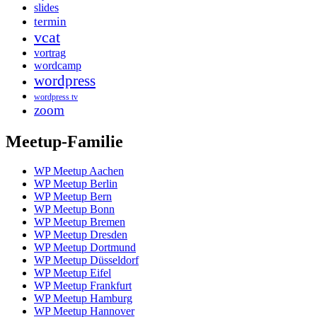
slides
termin
vcat
vortrag
wordcamp
wordpress
wordpress tv
zoom
Meetup-Familie
WP Meetup Aachen
WP Meetup Berlin
WP Meetup Bern
WP Meetup Bonn
WP Meetup Bremen
WP Meetup Dresden
WP Meetup Dortmund
WP Meetup Düsseldorf
WP Meetup Eifel
WP Meetup Frankfurt
WP Meetup Hamburg
WP Meetup Hannover