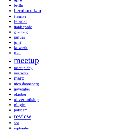
berlin
bernhard kau
blogging
februar
frank spade
gutenberg
januar
juni
kowerk
mai
meetup
meetup-day
mietwerk
märz
nico danneberg
november
oktober
oliver mösing
plugin
potsdam
review
seo
september