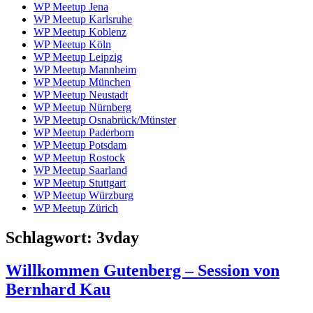
WP Meetup Jena
WP Meetup Karlsruhe
WP Meetup Koblenz
WP Meetup Köln
WP Meetup Leipzig
WP Meetup Mannheim
WP Meetup München
WP Meetup Neustadt
WP Meetup Nürnberg
WP Meetup Osnabrück/Münster
WP Meetup Paderborn
WP Meetup Potsdam
WP Meetup Rostock
WP Meetup Saarland
WP Meetup Stuttgart
WP Meetup Würzburg
WP Meetup Zürich
Schlagwort:
3vday
Willkommen Gutenberg – Session von
Bernhard Kau