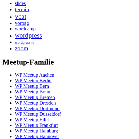
slides
termin
vcat
vortrag
wordcamp
wordpress
wordpress tv
zoom
Meetup-Familie
WP Meetup Aachen
WP Meetup Berlin
WP Meetup Bern
WP Meetup Bonn
WP Meetup Bremen
WP Meetup Dresden
WP Meetup Dortmund
WP Meetup Düsseldorf
WP Meetup Eifel
WP Meetup Frankfurt
WP Meetup Hamburg
WP Meetup Hannover