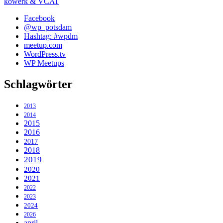
kowerk & VCAT
Facebook
@wp_potsdam
Hashtag: #wpdm
meetup.com
WordPress.tv
WP Meetups
Schlagwörter
2013
2014
2015
2016
2017
2018
2019
2020
2021
2022
2023
2024
2026
april