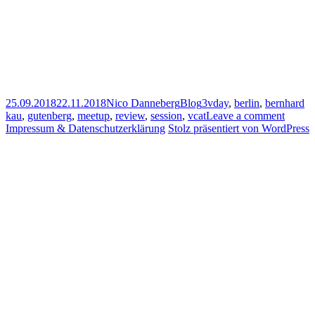
Veröffentlicht
Autor
Kategorien
Schlagwörter
25.09.2018
22.11.2018
Nico Danneberg
Blog
3vday
,
berlin
,
bernhard
am
kau
,
gutenberg
,
meetup
,
review
,
session
,
vcat
Leave a comment
Impressum & Datenschutzerklärung
Stolz präsentiert von WordPress