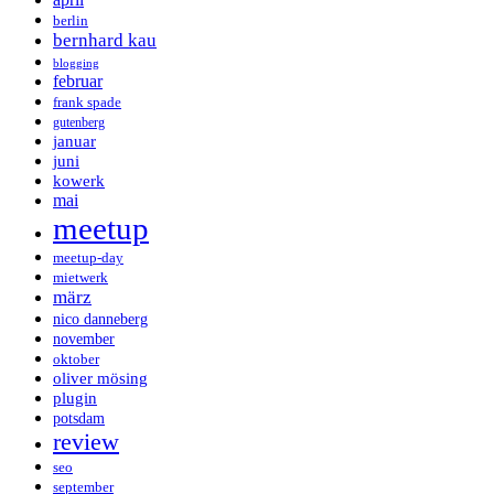
berlin
bernhard kau
blogging
februar
frank spade
gutenberg
januar
juni
kowerk
mai
meetup
meetup-day
mietwerk
märz
nico danneberg
november
oktober
oliver mösing
plugin
potsdam
review
seo
september