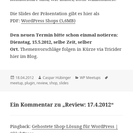
Die Slides der Präsentation gibt es hier als
PDF:
WordPress Shops (5,6MB)
Den neuen Termin bitte schon einmal notieren:
Dienstag, 15.5.2012, selbe Zeit, selber
Ort.
Themenvorschläge folgen in Kürze via Tricider
hier im Blog.
Veröffentlicht
Autor
Kategorien
Schlagwörter
18.04.2012
Caspar Hübinger
WP Meetups
am
meetup
,
plugin
,
review
,
shop
,
slides
Ein Kommentar zu „Review: 17.4.2012“
Pingback:
Gehostete Shop-Lösung für WordPress |