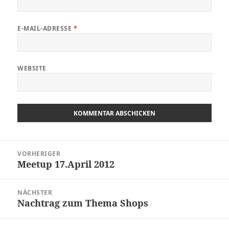
E-MAIL-ADRESSE
*
WEBSITE
Beitragsnavigation
VORHERIGER
Meetup 17.April 2012
Vorheriger
Beitrag:
NÄCHSTER
Nachtrag zum Thema Shops
Nächster
Beitrag: