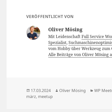
VERÖFFENTLICHT VON
Oliver Mösing
Mit Leidenschaft
Full Service Wo
Spezialist
,
Suchmaschinenoptimi
vom Hobby über Werkzeug zum 
Alle Beiträge von Oliver Mösing
Veröffentlicht
Autor
Kategori
17.03.2024
Oliver Mösing
WP Meet
am
märz
,
meetup