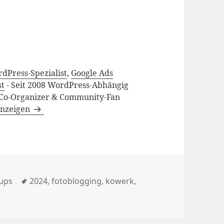
rdPress-Spezialist
,
Google Ads
st
- Seit 2008 WordPress-Abhängig
Co-Organizer & Community-Fan
 anzeigen
en
Schlagwörter
ups
2024
,
fotoblogging
,
kowerk
,