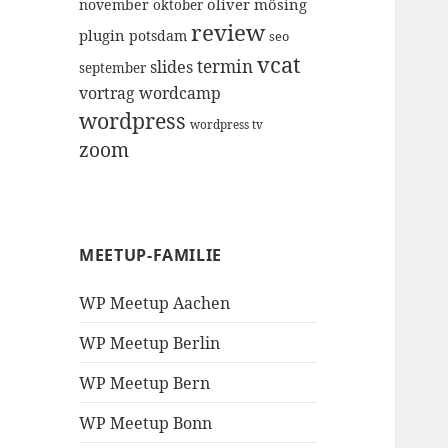
oliver mösing
november
oktober
review
plugin
potsdam
seo
vcat
termin
slides
september
vortrag
wordcamp
wordpress
wordpress tv
zoom
MEETUP-FAMILIE
WP Meetup Aachen
WP Meetup Berlin
WP Meetup Bern
WP Meetup Bonn