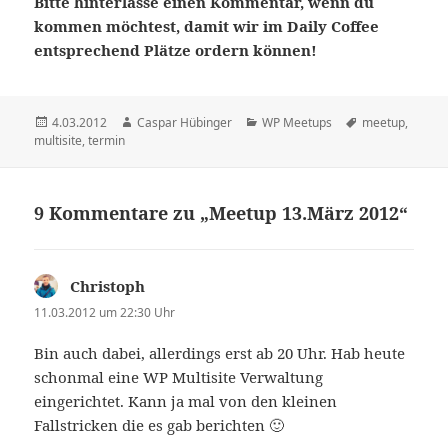
Bitte hinterlasse einen Kommentar, wenn du
kommen möchtest, damit wir im Daily Coffee
entsprechend Plätze ordern können!
Veröffentlicht
Autor
Kategorien
Schlagwörter
4.03.2012
Caspar Hübinger
WP Meetups
meetup
,
am
multisite
,
termin
9 Kommentare zu „Meetup 13.März 2012“
Christoph
sagt:
11.03.2012 um 22:30 Uhr
Bin auch dabei, allerdings erst ab 20 Uhr. Hab heute
schonmal eine WP Multisite Verwaltung
eingerichtet. Kann ja mal von den kleinen
Fallstricken die es gab berichten 🙂