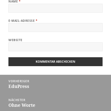
NAME
*
E-MAIL-ADRESSE
*
WEBSITE
Beitragsnavigation
VORHERIGER
EduPress
Vorheriger
Beitrag:
NÄCHSTER
Ohne Worte
Nächster
Beitrag: