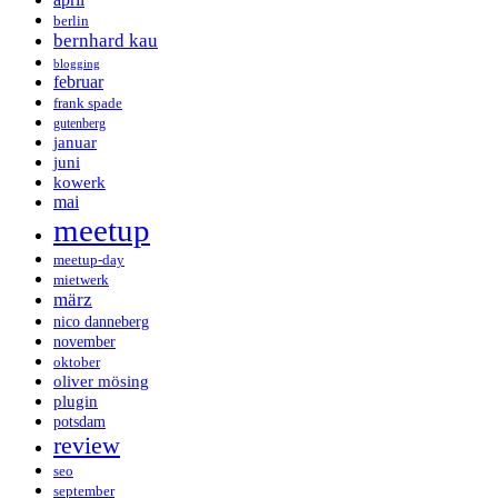
berlin
bernhard kau
blogging
februar
frank spade
gutenberg
januar
juni
kowerk
mai
meetup
meetup-day
mietwerk
märz
nico danneberg
november
oktober
oliver mösing
plugin
potsdam
review
seo
september