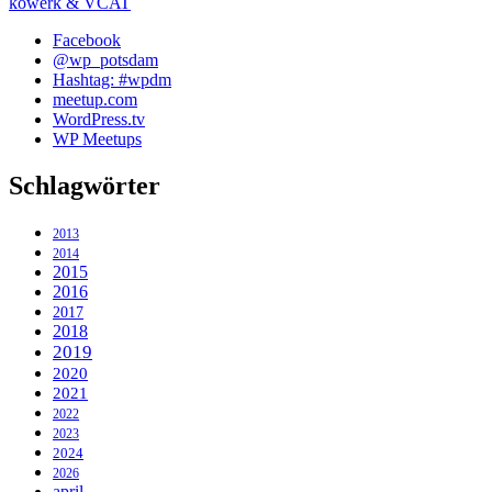
kowerk & VCAT
Facebook
@wp_potsdam
Hashtag: #wpdm
meetup.com
WordPress.tv
WP Meetups
Schlagwörter
2013
2014
2015
2016
2017
2018
2019
2020
2021
2022
2023
2024
2026
april