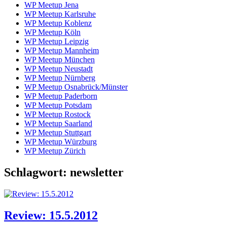
WP Meetup Jena
WP Meetup Karlsruhe
WP Meetup Koblenz
WP Meetup Köln
WP Meetup Leipzig
WP Meetup Mannheim
WP Meetup München
WP Meetup Neustadt
WP Meetup Nürnberg
WP Meetup Osnabrück/Münster
WP Meetup Paderborn
WP Meetup Potsdam
WP Meetup Rostock
WP Meetup Saarland
WP Meetup Stuttgart
WP Meetup Würzburg
WP Meetup Zürich
Schlagwort:
newsletter
Review: 15.5.2012