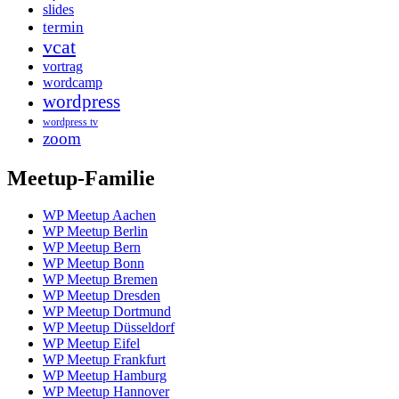
slides
termin
vcat
vortrag
wordcamp
wordpress
wordpress tv
zoom
Meetup-Familie
WP Meetup Aachen
WP Meetup Berlin
WP Meetup Bern
WP Meetup Bonn
WP Meetup Bremen
WP Meetup Dresden
WP Meetup Dortmund
WP Meetup Düsseldorf
WP Meetup Eifel
WP Meetup Frankfurt
WP Meetup Hamburg
WP Meetup Hannover