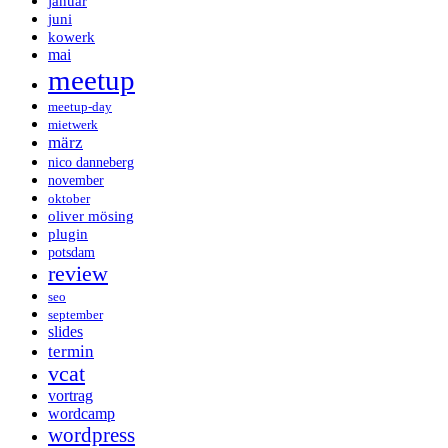
januar
juni
kowerk
mai
meetup
meetup-day
mietwerk
märz
nico danneberg
november
oktober
oliver mösing
plugin
potsdam
review
seo
september
slides
termin
vcat
vortrag
wordcamp
wordpress