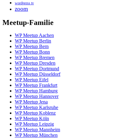
wordpress tv
zoom
Meetup-Familie
WP Meetup Aachen
WP Meetup Berlin
WP Meetup Bern
WP Meetup Bonn
WP Meetup Bremen
WP Meetup Dresden
WP Meetup Dortmund
WP Meetup Düsseldorf
WP Meetup Eifel
WP Meetup Frankfurt
WP Meetup Hamburg
WP Meetup Hannover
WP Meetup Jena
WP Meetup Karlsruhe
WP Meetup Koblenz
WP Meetup Köln
WP Meetup Leipzig
WP Meetup Mannheim
WP Meetup München