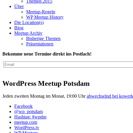
Themen 2015
Über
Meetup-Regeln
WP Meetup History
Die Location(s)
Blog
Meetup Archiv
Bisherige Themen
Präsentationen
Bekomme neue Termine direkt ins Postfach!
WordPress Meetup Potsdam
Jeden zweiten Montag im Monat, 19:00 Uhr
abwechselnd bei kowe
Facebook
@wp_potsdam
Hashtag: #wpdm
meetup.com
WordPress.tv
WP Meetups