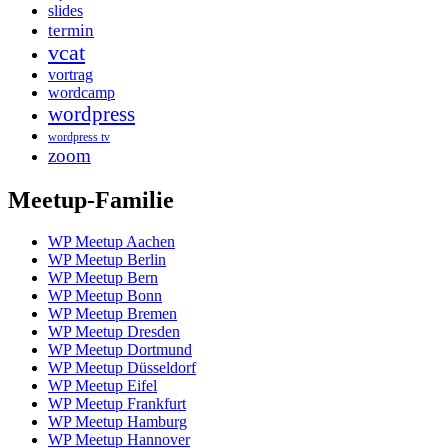
slides
termin
vcat
vortrag
wordcamp
wordpress
wordpress tv
zoom
Meetup-Familie
WP Meetup Aachen
WP Meetup Berlin
WP Meetup Bern
WP Meetup Bonn
WP Meetup Bremen
WP Meetup Dresden
WP Meetup Dortmund
WP Meetup Düsseldorf
WP Meetup Eifel
WP Meetup Frankfurt
WP Meetup Hamburg
WP Meetup Hannover