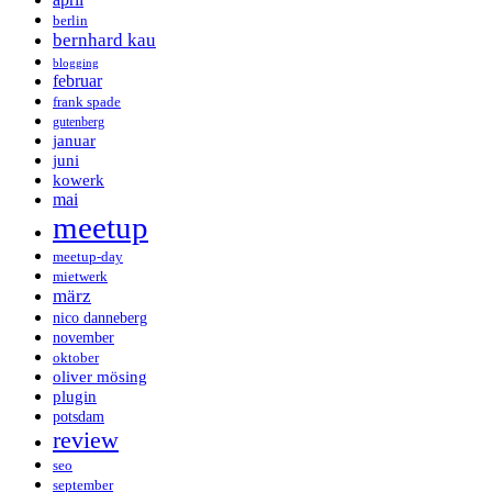
berlin
bernhard kau
blogging
februar
frank spade
gutenberg
januar
juni
kowerk
mai
meetup
meetup-day
mietwerk
märz
nico danneberg
november
oktober
oliver mösing
plugin
potsdam
review
seo
september