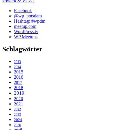
kowerk & VCAT
Facebook
@wp_potsdam
Hashtag: #wpdm
meetup.com
WordPress.tv
WP Meetups
Schlagwörter
2013
2014
2015
2016
2017
2018
2019
2020
2021
2022
2023
2024
2026
april