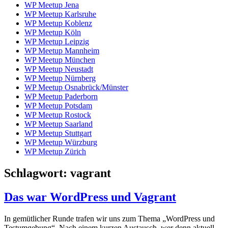
WP Meetup Jena
WP Meetup Karlsruhe
WP Meetup Koblenz
WP Meetup Köln
WP Meetup Leipzig
WP Meetup Mannheim
WP Meetup München
WP Meetup Neustadt
WP Meetup Nürnberg
WP Meetup Osnabrück/Münster
WP Meetup Paderborn
WP Meetup Potsdam
WP Meetup Rostock
WP Meetup Saarland
WP Meetup Stuttgart
WP Meetup Würzburg
WP Meetup Zürich
Schlagwort:
vagrant
Das war WordPress und Vagrant
In gemütlicher Runde trafen wir uns zum Thema „WordPress und
Testumgebung“. Nach einem kurzen Austausch, wer denn aktuell