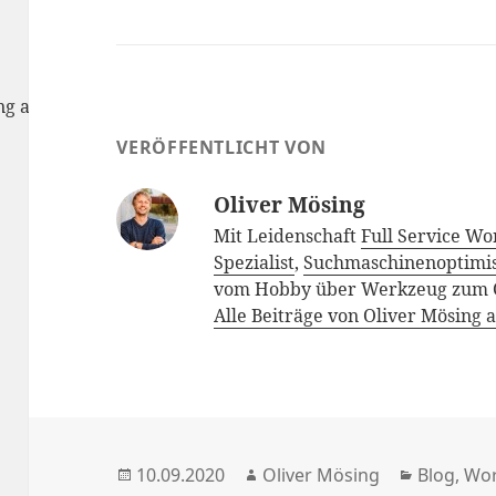
rung anzunehmen
VERÖFFENTLICHT VON
Oliver Mösing
Mit Leidenschaft
Full Service Wo
Spezialist
,
Suchmaschinenoptimi
vom Hobby über Werkzeug zum 
Alle Beiträge von Oliver Mösing
Veröffentlicht
Autor
Kategori
10.09.2020
Oliver Mösing
Blog
,
Wor