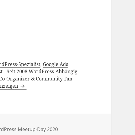
rdPress-Spezialist
,
Google Ads
st
- Seit 2008 WordPress-Abhängig
Co-Organizer & Community-Fan
 anzeigen
en
dPress Meetup-Day 2020