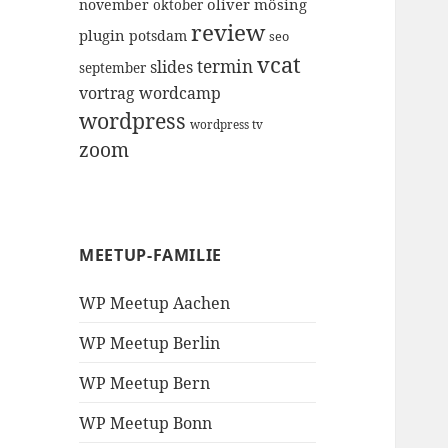
oliver mösing
november
oktober
review
plugin
potsdam
seo
vcat
termin
slides
september
vortrag
wordcamp
wordpress
wordpress tv
zoom
MEETUP-FAMILIE
WP Meetup Aachen
WP Meetup Berlin
WP Meetup Bern
WP Meetup Bonn