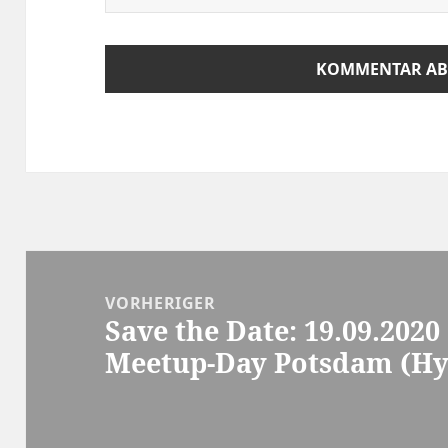
Beitragsnavigation
VORHERIGER
Save the Date: 19.09.202
Vorheriger
Meetup-Day Potsdam (Hy
Beitrag: