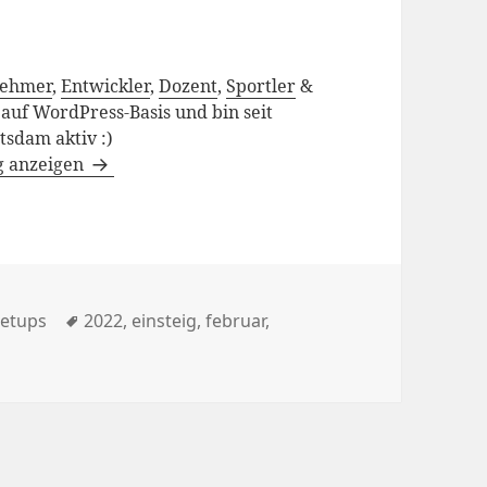
nehmer
,
Entwickler
,
Dozent
,
Sportler
&
h auf WordPress-Basis und bin seit
sdam aktiv :)
g anzeigen
rien
Schlagwörter
etups
2022
,
einsteig
,
februar
,