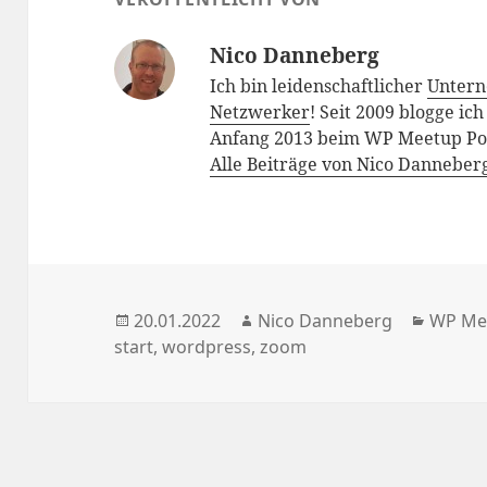
Nico Danneberg
Ich bin leidenschaftlicher
Unter
Netzwerker
! Seit 2009 blogge ic
Anfang 2013 beim WP Meetup Pot
Alle Beiträge von Nico Danneber
Veröffentlicht
Autor
Katego
20.01.2022
Nico Danneberg
WP Me
am
start
,
wordpress
,
zoom