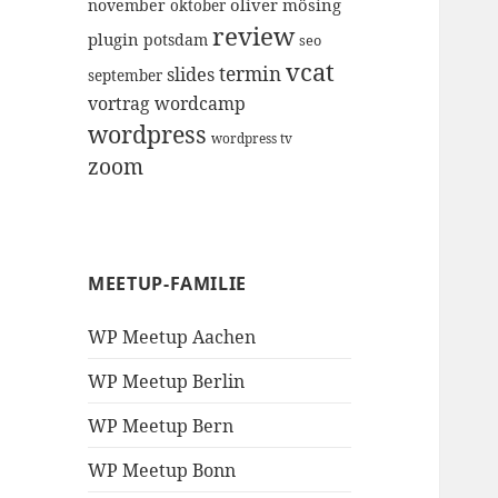
oliver mösing
november
oktober
review
plugin
potsdam
seo
vcat
termin
slides
september
vortrag
wordcamp
wordpress
wordpress tv
zoom
MEETUP-FAMILIE
WP Meetup Aachen
WP Meetup Berlin
WP Meetup Bern
WP Meetup Bonn