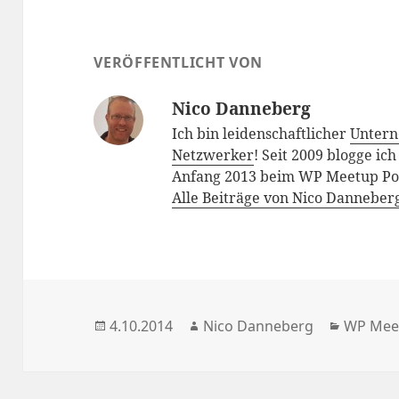
VERÖFFENTLICHT VON
Nico Danneberg
Ich bin leidenschaftlicher
Unter
Netzwerker
! Seit 2009 blogge ic
Anfang 2013 beim WP Meetup Pot
Alle Beiträge von Nico Danneber
Veröffentlicht
Autor
Kategor
4.10.2014
Nico Danneberg
WP Mee
am