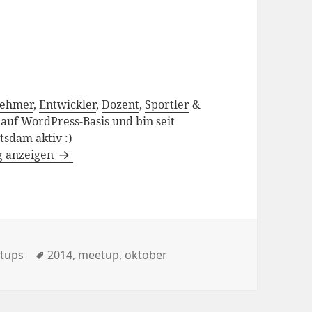
nehmer
,
Entwickler
,
Dozent
,
Sportler
&
h auf WordPress-Basis und bin seit
sdam aktiv :)
g anzeigen
ien
Schlagwörter
tups
2014
,
meetup
,
oktober