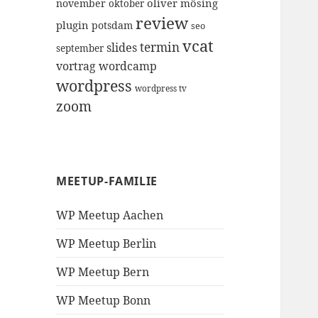
oliver mösing
november
oktober
review
plugin
potsdam
seo
vcat
termin
slides
september
vortrag
wordcamp
wordpress
wordpress tv
zoom
MEETUP-FAMILIE
WP Meetup Aachen
WP Meetup Berlin
WP Meetup Bern
WP Meetup Bonn