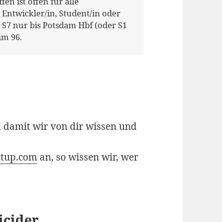
en ist offen für alle
 Entwickler/in, Student/in oder
 S7 nur bis Potsdam Hbf (oder S1
am 96.
, damit wir von dir wissen und
etup.com
an, so wissen wir, wer
icider