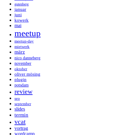
gutenberg
januar
juni
kowerk
mai
meetup
meetup-day
mietwerk
märz
nico danneberg
november
oktober
oliver mösing
plugin
potsdam
review
seo
september
slides
termin
vcat
vortrag
wordcamp