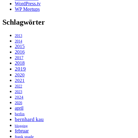
WordPress.tv
WP Meetups
Schlagwörter
2013
2014
2015
2016
2017
2018
2019
2020
2021
2022
2023
2024
2026
april
berlin
bernhard kau
blogging
februar
frank spade