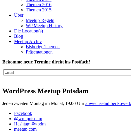
Themen 2016
Themen 2015
Über
Meetup-Regeln
WP Meetup History
Die Location(s)
Blog
Meetup Archiv
Bisherige Themen
Präsentationen
Bekomme neue Termine direkt ins Postfach!
WordPress Meetup Potsdam
Jeden zweiten Montag im Monat, 19:00 Uhr
abwechselnd bei kowe
Facebook
@wp_potsdam
Hashtag: #wpdm
meetup.com