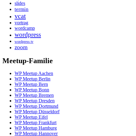
slides
termin
vcat
vortrag
wordcamp
wordpress
wordpress tv
zoom
Meetup-Familie
WP Meetup Aachen
WP Meetup Berlin
WP Meetup Bern
WP Meetup Bonn
WP Meetup Bremen
WP Meetup Dresden
WP Meetup Dortmund
WP Meetup Düsseldorf
WP Meetup Eifel
WP Meetup Frankfurt
WP Meetup Hamburg
WP Meetup Hannover