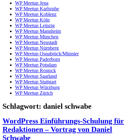
WP Meetup Jena
WP Meetup Karlsruhe
WP Meetup Koblenz
WP Meetup Köln
WP Meetup Leipzig
WP Meetup Mannheim
WP Meetup München
WP Meetup Neustadt
WP Meetup Nürnberg
WP Meetup Osnabrück/Münster
WP Meetup Paderborn
WP Meetup Potsdam
WP Meetup Rostock
WP Meetup Saarland
WP Meetup Stuttgart
WP Meetup Würzburg
WP Meetup Zürich
Schlagwort:
daniel schwabe
WordPress Einführungs-Schulung für
Redaktionen – Vortrag von Daniel
Schwabe