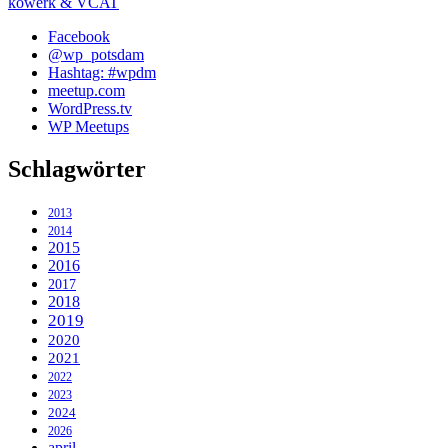
kowerk & VCAT
Facebook
@wp_potsdam
Hashtag: #wpdm
meetup.com
WordPress.tv
WP Meetups
Schlagwörter
2013
2014
2015
2016
2017
2018
2019
2020
2021
2022
2023
2024
2026
april