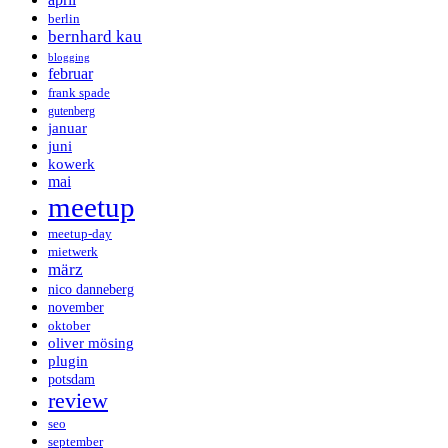
berlin
bernhard kau
blogging
februar
frank spade
gutenberg
januar
juni
kowerk
mai
meetup
meetup-day
mietwerk
märz
nico danneberg
november
oktober
oliver mösing
plugin
potsdam
review
seo
september