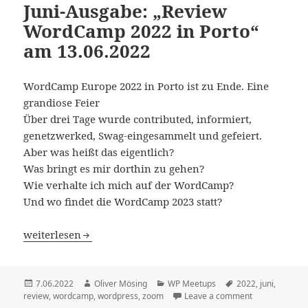
Juni-Ausgabe: „Review
WordCamp 2022 in Porto“
am 13.06.2022
WordCamp Europe 2022 in Porto ist zu Ende. Eine
grandiose Feier
Über drei Tage wurde contributed, informiert,
genetzwerked, Swag-eingesammelt und gefeiert.
Aber was heißt das eigentlich?
Was bringt es mir dorthin zu gehen?
Wie verhalte ich mich auf der WordCamp?
Und wo findet die WordCamp 2023 statt?
Juni-Ausgabe: „Review WordCamp 2022 in Porto“ am 13.0
weiterlesen
Veröffentlicht
Autor
Kategorien
Schlagwörter
7.06.2022
Oliver Mösing
WP Meetups
2022
,
juni
,
am
review
,
wordcamp
,
wordpress
,
zoom
Leave a comment