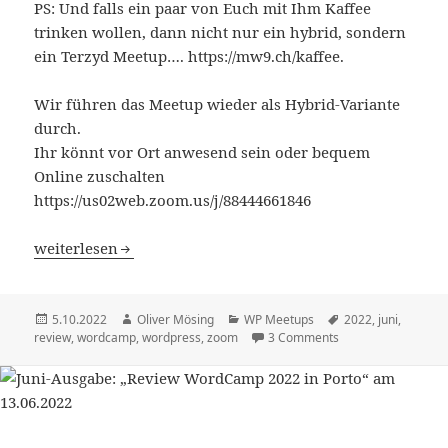
PS: Und falls ein paar von Euch mit Ihm Kaffee
trinken wollen, dann nicht nur ein hybrid, sondern
ein Terzyd Meetup…. https://mw9.ch/kaffee.
Wir führen das Meetup wieder als Hybrid-Variante
durch.
Ihr könnt vor Ort anwesend sein oder bequem
Online zuschalten
https://us02web.zoom.us/j/88444661846
Oktober-Ausgabe: „Preise auf der Webseite“ [Hybrid] am 1
weiterlesen
Veröffentlicht
Autor
Kategorien
Schlagwörter
5.10.2022
Oliver Mösing
WP Meetups
2022
,
juni
,
am
review
,
wordcamp
,
wordpress
,
zoom
3 Comments