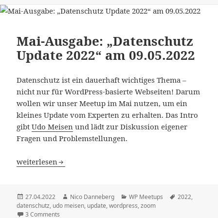
Mai-Ausgabe: „Datenschutz
Update 2022“ am 09.05.2022
Datenschutz ist ein dauerhaft wichtiges Thema –
nicht nur für WordPress-basierte Webseiten! Darum
wollen wir unser Meetup im Mai nutzen, um ein
kleines Update vom Experten zu erhalten. Das Intro
gibt
Udo Meisen
und lädt zur Diskussion eigener
Fragen und Problemstellungen.
Mai-Ausgabe: „Datenschutz Update 2022“ am 09.05.2022
weiterlesen
Veröffentlicht
Autor
Kategorien
Schlagwörter
27.04.2022
Nico Danneberg
WP Meetups
2022
,
am
datenschutz
,
udo meisen
,
update
,
wordpress
,
zoom
3 Comments