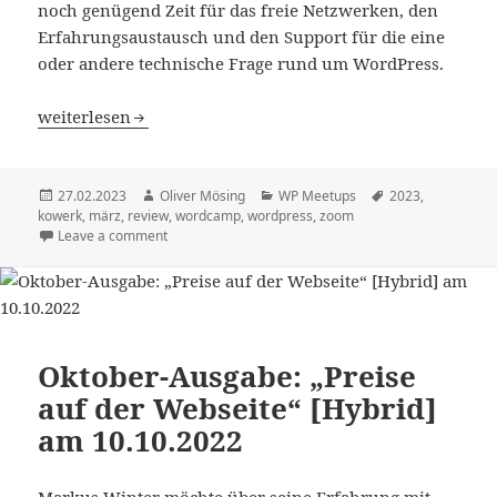
noch genügend Zeit für das freie Netzwerken, den
Erfahrungsaustausch und den Support für die eine
oder andere technische Frage rund um WordPress.
März-Ausgabe: „WordPress 6.2 & Recap WordCamp Asia“ a
weiterlesen
Veröffentlicht
Autor
Kategorien
Schlagwörter
27.02.2023
Oliver Mösing
WP Meetups
2023
,
am
kowerk
,
märz
,
review
,
wordcamp
,
wordpress
,
zoom
Leave a comment
Oktober-Ausgabe: „Preise
auf der Webseite“ [Hybrid]
am 10.10.2022
Markus Winter möchte über seine Erfahrung mit