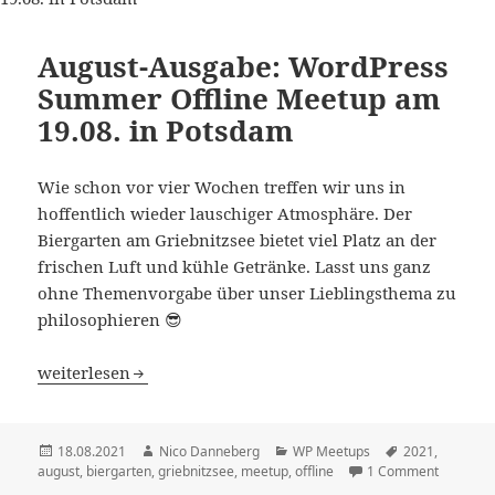
August-Ausgabe: WordPress
Summer Offline Meetup am
19.08. in Potsdam
Wie schon vor vier Wochen treffen wir uns in
hoffentlich wieder lauschiger Atmosphäre. Der
Biergarten am Griebnitzsee bietet viel Platz an der
frischen Luft und kühle Getränke. Lasst uns ganz
ohne Themenvorgabe über unser Lieblingsthema zu
philosophieren 😎
August-Ausgabe: WordPress Summer Offline Meetup am 1
weiterlesen
Veröffentlicht
Autor
Kategorien
Schlagwörter
18.08.2021
Nico Danneberg
WP Meetups
2021
,
am
august
,
biergarten
,
griebnitzsee
,
meetup
,
offline
1 Comment