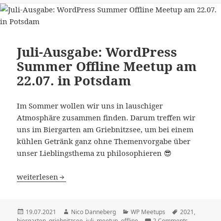
Juli-Ausgabe: WordPress
Summer Offline Meetup am
22.07. in Potsdam
Im Sommer wollen wir uns in lauschiger
Atmosphäre zusammen finden. Darum treffen wir
uns im Biergarten am Griebnitzsee, um bei einem
kühlen Getränk ganz ohne Themenvorgabe über
unser Lieblingsthema zu philosophieren 😎
Juli-Ausgabe: WordPress Summer Offline Meetup am 22.0
weiterlesen
Veröffentlicht
Autor
Kategorien
Schlagwörter
19.07.2021
Nico Danneberg
WP Meetups
2021
,
am
biergarten
,
griebnitzsee
,
juli
,
meetup
,
offline
2 Comments