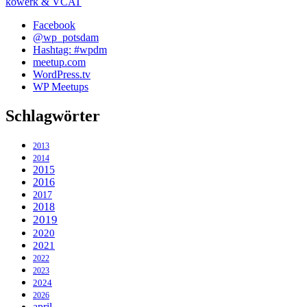
kowerk & VCAT
Facebook
@wp_potsdam
Hashtag: #wpdm
meetup.com
WordPress.tv
WP Meetups
Schlagwörter
2013
2014
2015
2016
2017
2018
2019
2020
2021
2022
2023
2024
2026
april