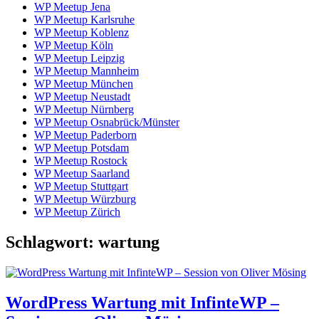
WP Meetup Jena
WP Meetup Karlsruhe
WP Meetup Koblenz
WP Meetup Köln
WP Meetup Leipzig
WP Meetup Mannheim
WP Meetup München
WP Meetup Neustadt
WP Meetup Nürnberg
WP Meetup Osnabrück/Münster
WP Meetup Paderborn
WP Meetup Potsdam
WP Meetup Rostock
WP Meetup Saarland
WP Meetup Stuttgart
WP Meetup Würzburg
WP Meetup Zürich
Schlagwort:
wartung
WordPress Wartung mit InfinteWP –