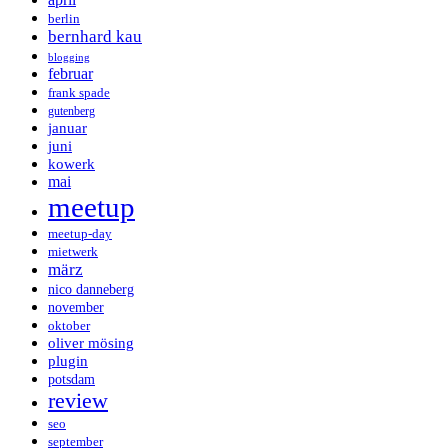
berlin
bernhard kau
blogging
februar
frank spade
gutenberg
januar
juni
kowerk
mai
meetup
meetup-day
mietwerk
märz
nico danneberg
november
oktober
oliver mösing
plugin
potsdam
review
seo
september