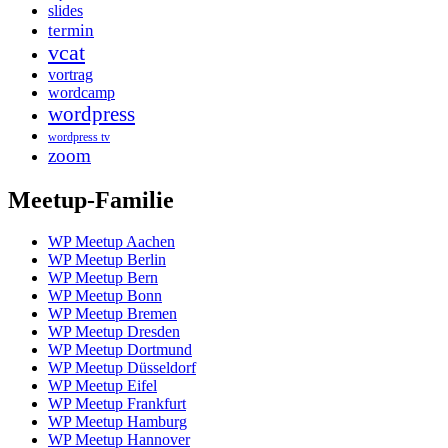
slides
termin
vcat
vortrag
wordcamp
wordpress
wordpress tv
zoom
Meetup-Familie
WP Meetup Aachen
WP Meetup Berlin
WP Meetup Bern
WP Meetup Bonn
WP Meetup Bremen
WP Meetup Dresden
WP Meetup Dortmund
WP Meetup Düsseldorf
WP Meetup Eifel
WP Meetup Frankfurt
WP Meetup Hamburg
WP Meetup Hannover