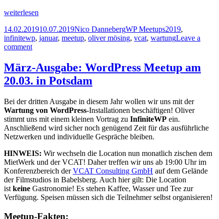
Februar-
weiterlesen
Ausgabe:
Veröffentlicht
Autor
Kategorien
Schlagwörter
14.02.2019
10.07.2019
Nico Danneberg
WP Meetups
2019
,
WordPress
am
infinitewp
,
januar
,
meetup
,
oliver mösing
,
vcat
,
wartung
Leave a
Meetup
comment
am
19.02.
in
März-Ausgabe: WordPress Meetup am
Potsdam
20.03. in Potsdam
Bei der dritten Ausgabe in diesem Jahr wollen wir uns mit der
Wartung von WordPress
-Installationen beschäftigen! Oliver
stimmt uns mit einem kleinen Vortrag zu
InfiniteWP
ein.
Anschließend wird sicher noch genügend Zeit für das ausführliche
Netzwerken und individuelle Gespräche bleiben.
HINWEIS:
Wir wechseln die Location nun monatlich zischen dem
MietWerk und der VCAT! Daher treffen wir uns ab 19:00 Uhr im
Konferenzbereich der
VCAT Consulting GmbH
auf dem Gelände
der Filmstudios in Babelsberg. Auch hier gilt: Die Location
ist
keine
Gastronomie! Es stehen Kaffee, Wasser und Tee zur
Verfügung. Speisen müssen sich die Teilnehmer selbst organisieren!
Meetup-Fakten: