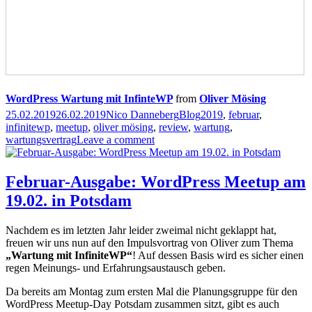
WordPress Wartung mit InfinteWP
from
Oliver Mösing
Veröffentlicht
Autor
Kategorien
Schlagwörter
25.02.2019
26.02.2019
Nico Danneberg
Blog
2019
,
februar
,
am
infinitewp
,
meetup
,
oliver mösing
,
review
,
wartung
,
wartungsvertrag
Leave a comment
Februar-Ausgabe: WordPress Meetup am
19.02. in Potsdam
Nachdem es im letzten Jahr leider zweimal nicht geklappt hat,
freuen wir uns nun auf den Impulsvortrag von Oliver zum Thema
„Wartung mit InfiniteWP“
! Auf dessen Basis wird es sicher einen
regen Meinungs- und Erfahrungsaustausch geben.
Da bereits am Montag zum ersten Mal die Planungsgruppe für den
WordPress Meetup-Day Potsdam zusammen sitzt, gibt es auch