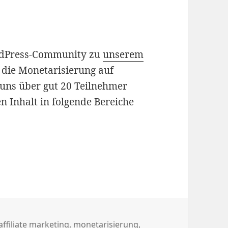
ordPress-Community zu
unserem
 die Monetarisierung auf
 uns über gut 20 Teilnehmer
en Inhalt in folgende Bereiche
ckblick auf das November-Meetup
en
Schlagwörter
affiliate marketing
,
monetarisierung
,