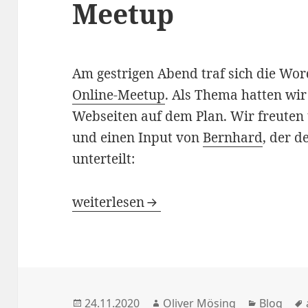
Meetup
Am gestrigen Abend traf sich die W
Online-Meetup
. Als Thema hatten wir
Webseiten auf dem Plan. Wir freuten
und einen Input von
Bernhard
, der d
unterteilt:
Monetarisierung auf Webseiten – Rü
weiterlesen
Veröffentlicht
Autor
Kategori
24.11.2020
Oliver Mösing
Blog