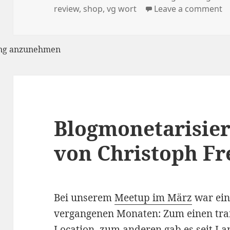
am
review
,
shop
,
vg wort
Leave a comment
rung anzunehmen
Blogmonetarisier
von Christoph Fr
Bei unserem
Meetup im März
war ein
vergangenen Monaten: Zum einen traf
Location
, zum anderen gab es seit L