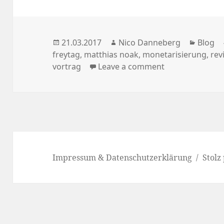
Veröffentlicht
Autor
Katego
21.03.2017
Nico Danneberg
Blog
am
freytag
,
matthias noak
,
monetarisierung
,
rev
vortrag
Leave a comment
Impressum & Datenschutzerklärung
Stolz