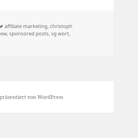
rien
Schlagwörter
affiliate marketing
,
christoph
iew
,
sponsored posts
,
vg wort
,
 präsentiert von WordPress