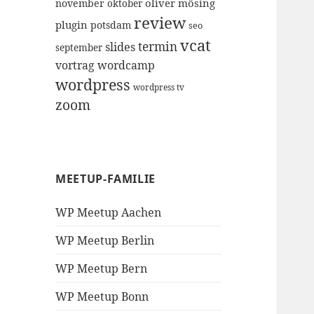
oliver mösing
november
oktober
review
plugin
potsdam
seo
vcat
termin
slides
september
vortrag
wordcamp
wordpress
wordpress tv
zoom
MEETUP-FAMILIE
WP Meetup Aachen
WP Meetup Berlin
WP Meetup Bern
WP Meetup Bonn