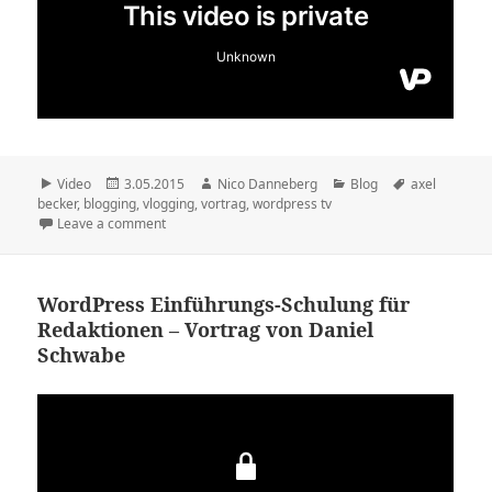
Format
Veröffentlicht
Autor
Kategorien
Schlagwörter
Video
3.05.2015
Nico Danneberg
Blog
axel
am
becker
,
blogging
,
vlogging
,
vortrag
,
wordpress tv
Leave a comment
WordPress Einführungs-Schulung für
Redaktionen – Vortrag von Daniel
Schwabe