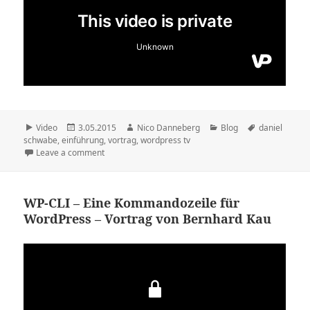
Format
Veröffentlicht
Autor
Kategorien
Schlagwörter
Video
3.05.2015
Nico Danneberg
Blog
daniel
am
schwabe
,
einführung
,
vortrag
,
wordpress tv
Leave a comment
WP-CLI – Eine Kommandozeile für
WordPress – Vortrag von Bernhard Kau