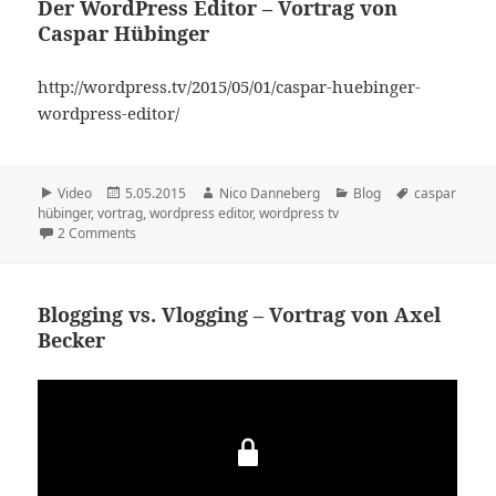
Der WordPress Editor – Vortrag von
Caspar Hübinger
http://wordpress.tv/2015/05/01/caspar-huebinger-
wordpress-editor/
Format
Veröffentlicht
Autor
Kategorien
Schlagwörter
Video
5.05.2015
Nico Danneberg
Blog
caspar
am
hübinger
,
vortrag
,
wordpress editor
,
wordpress tv
2 Comments
Blogging vs. Vlogging – Vortrag von Axel
Becker