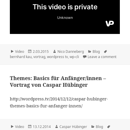
Format
Veröffentlicht
Autor
Kategorien
Schlagwörter
Video
2.03.2015
Nico Danneberg
Blog
am
bernhard kau
,
vortrag
,
wordpress tv
,
wp-cli
Leave a comment
Themes: Basics für Anfänger/innen –
Vortrag von Caspar Hübinger
http://wordpress.tv/2014/12/12/caspar-hubinger-
themes-basics-fur-anfanger-innen/
Format
Veröffentlicht
Autor
Kategorien
Schlagwört
Video
13.12.2014
Caspar Hübinger
Blog